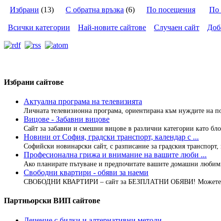
Избрани
(13)
С обратна връзка
(6)
По посещения
По 
Всички категории
Най-новите сайтове
Случаен сайт
Доб
Избрани сайтове
Актуална програма на телевизията
Личната телевизионна програма, ориентирана към нуждите на пот
Вицове - Забавни вицове
Сайт за забавни и смешни вицове в различни категории като бло
Новини от София, градски транспорт, календар с ...
Софийски новинарски сайт, с разписание за градския транспорт, 
Професионална грижа и внимание на вашите люби ...
Ако планирате пътуване и предпочитате вашите домашни любимци
Свободни квартири - обяви за наеми
СВОБОДНИ КВАРТИРИ – сайт за БЕЗПЛАТНИ ОБЯВИ! Можете да
Партньорски ВИП сайтове
Лечение с билки и алтернативни методи