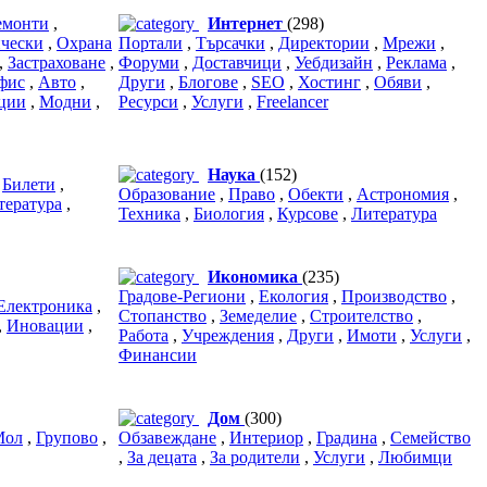
емонти
,
Интернет
(298)
чески
,
Охрана
Портали
,
Търсачки
,
Директории
,
Мрежи
,
,
Застраховане
,
Форуми
,
Доставчици
,
Уебдизайн
,
Реклама
,
фис
,
Авто
,
Други
,
Блогове
,
SEO
,
Хостинг
,
Обяви
,
ции
,
Модни
,
Ресурси
,
Услуги
,
Freelancer
Наука
(152)
,
Билети
,
Образование
,
Право
,
Обекти
,
Астрономия
,
тература
,
Техника
,
Биология
,
Курсове
,
Литература
Икономика
(235)
Градове-Региони
,
Екология
,
Производство
,
Електроника
,
Стопанство
,
Земеделие
,
Строителство
,
,
Иновации
,
Работа
,
Учреждения
,
Други
,
Имоти
,
Услуги
,
Финансии
Дом
(300)
Мол
,
Групово
,
Обзавеждане
,
Интериор
,
Градина
,
Семейство
,
За децата
,
За родители
,
Услуги
,
Любимци