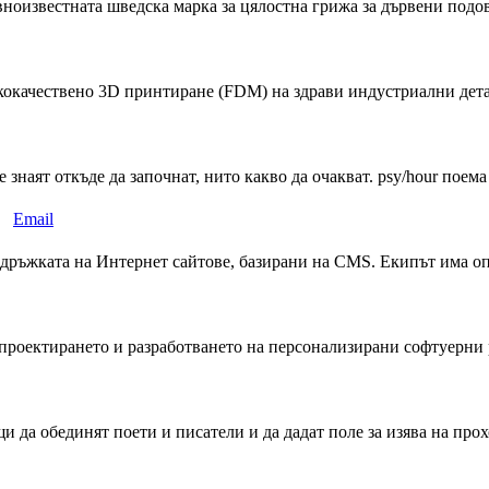
звестната шведска марка за цялостна грижа за дървени подове
окачествено 3D принтиране (FDM) на здрави индустриални детай
знаят откъде да започнат, нито какво да очакват. psy/hour поема т
Email
дръжката на Интернет сайтове, базирани на CMS. Екипът има оп
проектирането и разработването на персонализирани софтуерни р
 да обединят поети и писатели и да дадат поле за изява на прох