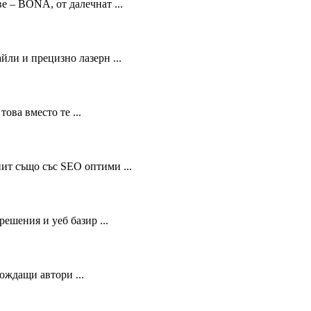
 – BONA, от далечнат ...
ли и прецизно лазерн ...
ова вместо те ...
ит също със SEO оптими ...
ешения и уеб базир ...
ождащи автори ...