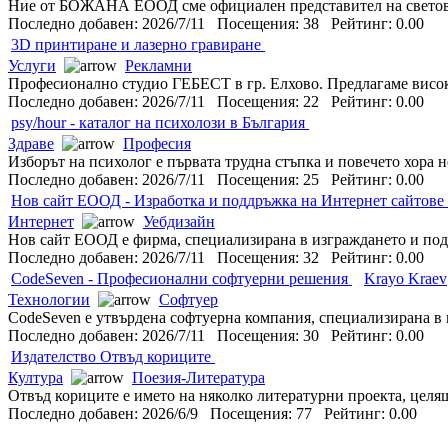
Ние от БОЖАНА ЕООД сме официален представител на световнои
Последно добавен: 2026/7/11 Посещения: 38 Рейтинг: 0.00
3D принтиране и лазерно гравиране
Услуги
Рекламни
Професионално студио ГЕБЕСТ в гр. Елхово. Предлагаме висок
Последно добавен: 2026/7/11 Посещения: 22 Рейтинг: 0.00
psy/hour - каталог на психолози в България
Здраве
Професия
Изборът на психолог е първата трудна стъпка и повечето хора не 
Последно добавен: 2026/7/11 Посещения: 25 Рейтинг: 0.00
Нов сайт ЕООД - Изработка и поддръжка на Интернет сайтове
Интернет
Уебдизайн
Нов сайт ЕООД е фирма, специализирана в изграждането и под
Последно добавен: 2026/7/11 Посещения: 32 Рейтинг: 0.00
CodeSeven - Професионални софтуерни решения
Krayo Kraev
Технологии
Софтуер
CodeSeven е утвърдена софтуерна компания, специализирана в 
Последно добавен: 2026/7/11 Посещения: 30 Рейтинг: 0.00
Издателство Отвъд кориците
Култура
Поезия-Литература
Отвъд кориците е името на няколко литературни проекта, целящи
Последно добавен: 2026/6/9 Посещения: 77 Рейтинг: 0.00