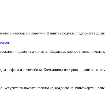
нежни и безопасни формули. Нашите продукти подпомагат здрават
анасов
сонален подход към клиента. Създаваме корпоративна, печатна, 
ома, офиса и автомобила. Компанията извършва пране на килими,
 Услугите включват шпакловка, боядисване, гипсокартон, лепене