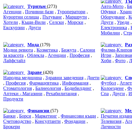
Тъ
Туризъм
(273)
Авто-Мото
,
Бя
Агенции
,
Почивни бази
,
Туроператори
,
Обувки
,
Храни
Курортни селища
,
Пътуване
,
Маршрути
,
Оборудване
,
К
Хотели
,
Къщи-Вили
,
Селски
,
Морски
,
Други
,
Уреди
Екскурзии
,
Други
Електроника
,
Мобилни
,
Стр
Мода
(179)
Ра
Модни ревюта
,
Козметика
,
Бижута
,
Салони
Филми-Клипов
за красота
,
Облекла
,
Агенции
,
Професия
,
Игри
,
Запозна
Лайфстайл
Хоби
,
Фото
,
Л
Здраве
(420)
Народна медицина
,
Здравни заведения
,
Диети
Сп
,
Професия
,
Фармацевтика
,
Информация
,
Футбол
,
Атлет
Стоматология
,
Балнеология
,
Бодибилдинг
,
Колоездене
,
Ф
Аптеки - Магазини
,
Рехабилитация
,
Спа
,
Други
,
И
Продукти
Финансии
(57)
Ме
Банки
,
Борси
,
Маркетинг
,
Финансови къщи
,
Печатни издан
Счетоводство
,
Консултанти
,
Фондации
,
Телевизия
,
Аг
Брокери
Личности