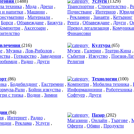
рговия
(1488)
Услуги
(1329)
ла техника
,
Мода
,
Дрехи
,
Транспортни
,
Строителство
,
Р
 и напитки
,
Машини
,
Почистване
,
Интериор
,
Юриди
онсумативи
,
Материали
,
,
Рекламни
,
Занаяти
,
Кетъринг
,
Борси
,
Обзавеждане
,
Бижута
,
Рента
,
Обзавеждане
,
Други
,
О
Компютри
,
Аксесоари
,
Превод легализация
,
Комуника
оителство
Финансови
звлечения
(216)
Култура
(65)
е
,
Музика
,
Лов-Риболов
,
Музеи
,
Галерии
,
Театри-Кина
нства
,
Готварство
,
Заведения
,
Събития
,
Изкуство
,
Поезия-Ли
юбимци
,
Радио
,
Други
Религия
орт
(86)
Технологии
(100)
ика
,
Бодибилдинг
,
Екстремни
,
Компютри
,
Мобилна техника
,
ормула-Рали
,
Бойни изкуства
,
Информационни
,
Роботехника
гри с топка
,
Водни
,
Зимни
Софтуер
,
Други
дии
(94)
Пазар
(202)
ия
,
Интернет
,
Радио
,
Магазини
,
Онлайн
,
Търгове
,
енции
,
Реклама
,
Услуги
,
Оферти
,
Обяви
,
Продукти