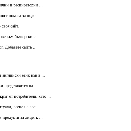
ични и респираторни ...
ост помага за подо ...
 своя сайт.
ве към български с ...
. Добавете сайтъ ...
английски език във в ...
и представител на ...
ръг от потребители, като ...
уали, леене на вос ...
продукти за лице, к ...