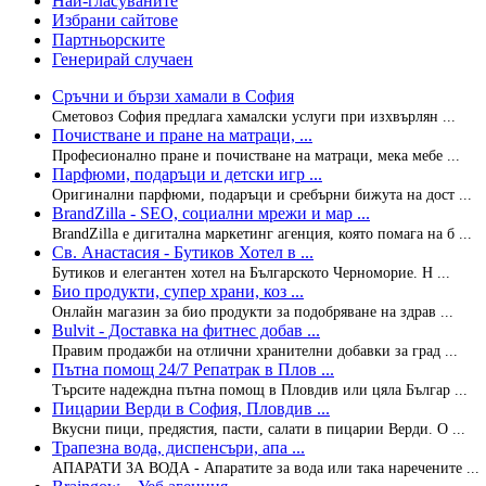
Най-гласуваните
Избрани сайтове
Партньорските
Генерирай случаен
Сръчни и бързи хамали в София
Сметовоз София предлага хамалски услуги при изхвърлян ...
Почистване и пране на матраци, ...
Професионално пране и почистване на матраци, мека мебе ...
Парфюми, подаръци и детски игр ...
Оригинални парфюми, подаръци и сребърни бижута на дост ...
BrandZilla - SEO, социални мрежи и мар ...
BrandZilla е дигитална маркетинг агенция, която помага на б ...
Св. Анастасия - Бутиков Хотел в ...
Бутиков и елегантен хотел на Българското Черноморие. Н ...
Био продукти, супер храни, коз ...
Онлайн магазин за био продукти за подобряване на здрав ...
Bulvit - Доставка на фитнес добав ...
Правим продажби на отлични хранителни добавки за град ...
Пътна помощ 24/7 Репатрак в Плов ...
Търсите надеждна пътна помощ в Пловдив или цяла Българ ...
Пицарии Верди в София, Пловдив ...
Вкусни пици, предястия, пасти, салати в пицарии Верди. О ...
Трапезна вода, диспенсъри, апа ...
АПАРАТИ ЗА ВОДА - Апаратите за вода или така наречените ...