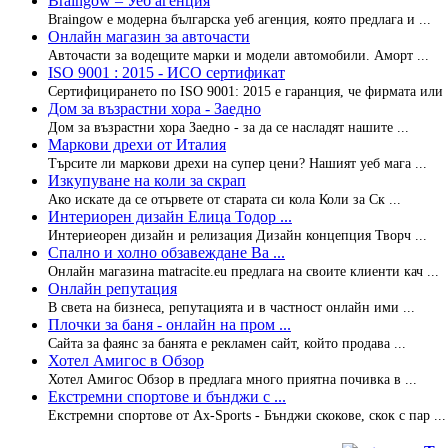
Braingow – Уеб агенция
Braingow е модерна българска уеб агенция, която предлага и ...
Онлайн магазин за авточасти
Авточасти за водещите марки и модели автомобили. Аморт ...
ISO 9001 : 2015 - ИСО сертификат
Сертифицирането по ISO 9001: 2015 е гаранция, че фирмата или .
Дом за възрастни хора - Заедно
Дом за възрастни хора Заедно - за да се насладят нашите ...
Маркови дрехи от Италия
Търсите ли маркови дрехи на супер цени? Нашият уеб мага ...
Изкупуване на коли за скрап
Ако искате да се отървете от старата си кола Коли за Ск ...
Интериорен дизайн Елица Тодор ...
Интериеорен дизайн и релизация Дизайн концепция Творч ...
Спално и холно обзавеждане Ва ...
Онлайн магазина matracite.eu предлага на своите клиенти кач ...
Онлайн репутация
В света на бизнеса, репутацията и в частност онлайн ими ...
Плочки за баня - онлайн на пром ...
Сайта за фаянс за банята е рекламен сайт, който продава ...
Хотел Амигос в Обзор
Хотел Амигос Обзор в предлага много приятна почивка в ...
Екстремни спортове и бънджи с ...
Eкстремни спортове от Ax-Sports - Бънджи скокове, скок с пар ...