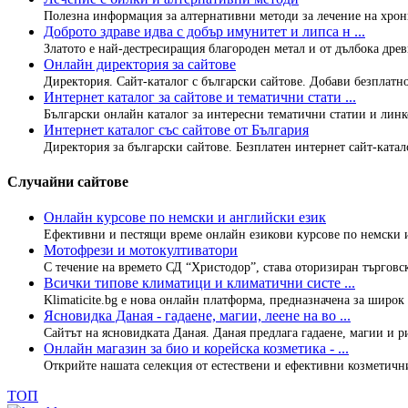
Полезна информация за алтернативни методи за лечение на хрон
Доброто здраве идва с добър имунитет и липса н ...
Златото е най-дестресиращия благороден метал и от дълбока древн
Онлайн директория за сайтове
Директория. Сайт-каталог с български сайтове. Добави безплатно
Интернет каталог за сайтове и тематични стати ...
Български онлайн каталог за интересни тематични статии и линко
Интернет каталог със сайтове от България
Директория за български сайтове. Безплатен интернет сайт-каталог
Случайни сайтове
Онлайн курсове по немски и английски език
Ефективни и пестящи време онлайн езикови курсове по немски и 
Мотофрези и мотокултиватори
С течение на времето СД “Христодор”, става оторизиран търговск
Всички типове климатици и климатични систе ...
Klimaticite.bg e нова онлайн платформа, предназначена за широк к
Ясновидка Даная - гадаене, магии, леене на во ...
Сайтът на ясновидката Даная. Даная предлага гадаене, магии и рит
Онлайн магазин за био и корейска козметика - ...
Открийте нашата селекция от естествени и ефективни козметични 
ТОП