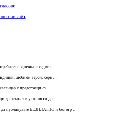
гласове
ави нов сайт
ребителя. Дневна и седмич ...
ндинки, любими герои, серв ...
календар с предстоящи съ ...
 да останат в уютния си до ...
 публикувате БЕЗПЛАТНО и без огр ...