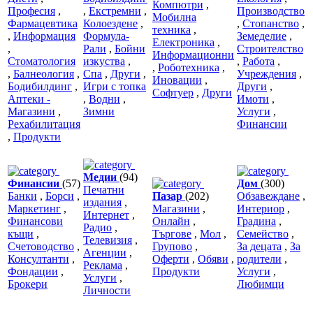
Компютри
,
Професия
,
,
Екстремни
,
Производство
Мобилна
Фармацевтика
Колоездене
,
,
Стопанство
,
техника
,
,
Информация
Формула-
Земеделие
,
Електроника
,
,
Рали
,
Бойни
Строителство
Информационни
Стоматология
изкуства
,
,
Работа
,
,
Роботехника
,
,
Балнеология
,
Спа
,
Други
,
Учреждения
,
Иновации
,
Бодибилдинг
,
Игри с топка
Други
,
Софтуер
,
Други
Аптеки -
,
Водни
,
Имоти
,
Магазини
,
Зимни
Услуги
,
Рехабилитация
Финансии
,
Продукти
Медии
(94)
Финансии
(57)
Дом
(300)
Печатни
Банки
,
Борси
,
Пазар
(202)
Обзавеждане
,
издания
,
Маркетинг
,
Магазини
,
Интериор
,
Интернет
,
Финансови
Онлайн
,
Градина
,
Радио
,
къщи
,
Търгове
,
Мол
,
Семейство
,
Телевизия
,
Счетоводство
,
Групово
,
За децата
,
За
Агенции
,
Консултанти
,
Оферти
,
Обяви
,
родители
,
Реклама
,
Фондации
,
Продукти
Услуги
,
Услуги
,
Брокери
Любимци
Личности