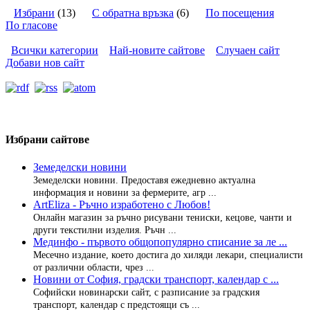
Избрани
(13)
С обратна връзка
(6)
По посещения
По гласове
Всички категории
Най-новите сайтове
Случаен сайт
Добави нов сайт
Избрани сайтове
Земеделски новини
Земеделски новини. Предоставя ежедневно актуална
информация и новини за фермерите, агр ...
ArtEliza - Ръчно изработено с Любов!
Онлайн магазин за ръчно рисувани тениски, кецове, чанти и
други текстилни изделия. Ръчн ...
Мединфо - първото общопопулярно списание за ле ...
Месечно издание, което достига до хиляди лекари, специалисти
от различни области, чрез ...
Новини от София, градски транспорт, календар с ...
Софийски новинарски сайт, с разписание за градския
транспорт, календар с предстоящи съ ...