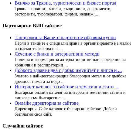
Всичко за Трявна, туристически и бизнес портал
Трявна - новини , хотели, къщи, вили, апартаменти,
ресторанти, туроператори, фирми, недвиж ...
Партньорски ВИП сайтове
Танцьорки за Вашето парти и незабравим купон
Перли в танците е специализирана в организирането на малки
и големи тържества и з ...
Лечение с билки и алтернативни методи
Полезна информация за алтернативни методи за лечение на
хронични и респираторни ...
Доброто здраве идва с добър имунитет и липса н ...
Златото е най-дестресиращия благороден метал и от дълбока
древност помага за подо ...
Интернет каталог за сайтове и тематични стати ...
Български онлайн каталог за интересни тематични статии и
линкове към български с ...
Онлайн директория за сайтове
Директория. Сайт-каталог с български сайтове. Добави
безплатно своя сайт.
Случайни сайтове