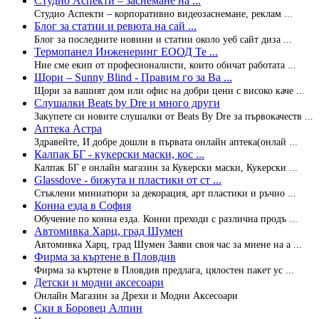
Студио Аспекти – заснемане на ...
Студио Аспекти – корпоративно видеозаснемане, реклам ...
Блог за статии и ревюта на сай ...
Блог за последните новини и статии около уеб сайт диза ...
Термопанел Инженеринг ЕООД Те ...
Ние сме екип от професионалисти, които обичат работата ...
Щори – Sunny Blind - Правим го за Ва ...
Щори за вашият дом или офис на добри цени с високо каче ...
Слушалки Beats by Dre и много други
Закупете си новите слушалки от Beats By Dre за първокачеств ...
Аптека Астра
Здравейте, И добре дошли в първата онлайн аптека(онлай ...
Калпак БГ - кукерски маски, кос ...
Калпак БГ е онлайн магазин за Кукерски маски, Кукерски ...
Glassdove - бижута и пластики от ст ...
Стъклени миниатюри за декорация, арт пластики и ръчно ...
Конна езда в София
Обучение по конна езда. Конни преходи с различна продъ ...
Автомивка Харц, град Шумен
Автомивка Харц, град Шумен Заяви своя час за миене на а ...
Фирма за къртене в Пловдив
Фирма за къртене в Пловдив предлага, цялостен пакет ус ...
Детски и модни аксесоари
Онлайн Магазин за Дрехи и Модни Аксесоари
Ски в Боровец Алпин