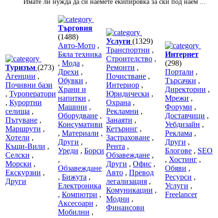
Имате ли нужда да си наемете екипировка за ски под наем ...
Търговия
(1488)
Услуги
(1329)
Авто-Мото
,
Транспортни
,
Бяла техника
Интернет
Строителство
,
,
Мода
,
(298)
Туризъм
(273)
Ремонти
,
Дрехи
,
Портали
,
Агенции
,
Почистване
,
Обувки
,
Търсачки
,
Почивни бази
Интериор
,
Храни и
Директории
,
,
Туроператори
Юридически
,
напитки
,
Мрежи
,
,
Курортни
Охрана
,
Машини
,
Форуми
,
селища
,
Рекламни
,
Оборудване
,
Доставчици
,
Пътуване
,
Занаяти
,
Консумативи
Уебдизайн
,
Маршрути
,
Кетъринг
,
,
Материали
,
Реклама
,
Хотели
,
Застраховане
,
Други
,
Други
,
Къщи-Вили
,
Рента
,
Уреди
,
Борси
Блогове
,
SEO
Селски
,
Обзавеждане
,
,
,
Хостинг
,
Морски
,
Други
,
Офис
,
Обзавеждане
Обяви
,
Екскурзии
,
Авто
,
Превод
,
Бижута
,
Ресурси
,
Други
легализация
,
Електроника
Услуги
,
Комуникации
,
,
Компютри
,
Freelancer
Модни
,
Аксесоари
,
Финансови
Мобилни
,