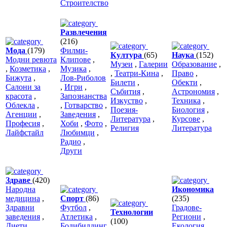
Строителство
Развлечения
(216)
Мода
(179)
Филми-
Култура
(65)
Наука
(152)
Модни ревюта
Клипове
,
Музеи
,
Галерии
Образование
,
,
Козметика
,
Музика
,
,
Театри-Кина
,
Право
,
Бижута
,
Лов-Риболов
Билети
,
Обекти
,
Салони за
,
Игри
,
Събития
,
Астрономия
,
красота
,
Запознанства
Изкуство
,
Техника
,
Облекла
,
,
Готварство
,
Поезия-
Биология
,
Агенции
,
Заведения
,
Литература
,
Курсове
,
Професия
,
Хоби
,
Фото
,
Религия
Литература
Лайфстайл
Любимци
,
Радио
,
Други
Здраве
(420)
Народна
Икономика
медицина
,
Спорт
(86)
(235)
Здравни
Футбол
,
Градове-
Технологии
заведения
,
Атлетика
,
Региони
,
(100)
Диети
,
Бодибилдинг
Екология
,