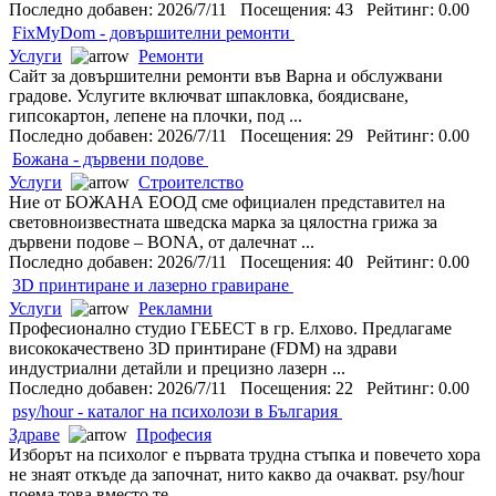
Последно добавен: 2026/7/11 Посещения: 43 Рейтинг: 0.00
FixMyDom - довършителни ремонти
Услуги
Ремонти
Сайт за довършителни ремонти във Варна и обслужвани
градове. Услугите включват шпакловка, боядисване,
гипсокартон, лепене на плочки, под ...
Последно добавен: 2026/7/11 Посещения: 29 Рейтинг: 0.00
Божана - дървени подове
Услуги
Строителство
Ние от БОЖАНА ЕООД сме официален представител на
световноизвестната шведска марка за цялостна грижа за
дървени подове – BONA, от далечнат ...
Последно добавен: 2026/7/11 Посещения: 40 Рейтинг: 0.00
3D принтиране и лазерно гравиране
Услуги
Рекламни
Професионално студио ГЕБЕСТ в гр. Елхово. Предлагаме
висококачествено 3D принтиране (FDM) на здрави
индустриални детайли и прецизно лазерн ...
Последно добавен: 2026/7/11 Посещения: 22 Рейтинг: 0.00
psy/hour - каталог на психолози в България
Здраве
Професия
Изборът на психолог е първата трудна стъпка и повечето хора
не знаят откъде да започнат, нито какво да очакват. psy/hour
поема това вместо те ...