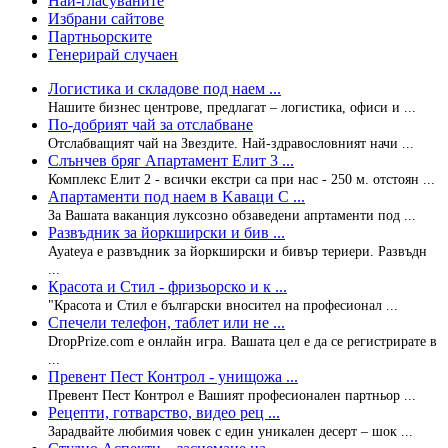
Най-гласуваните
Избрани сайтове
Партньорските
Генерирай случаен
Логистика и складове под наем ...
Нашите бизнес центрове, предлагат – логистика, офиси и ...
По-добрият чай за отслабване
Отслабващият чай на Звездите. Най-здравословният начи ...
Слънчев бряг Апартамент Елит 3 ...
Комплекс Елит 2 - всички екстри са при нас - 250 м. отстоян ...
Апартаменти под наем в Kaваци С ...
За Вашата ваканция луксозно обзаведени апртаменти под ...
Развъдник за йоркширски и бив ...
Ayateya e развъдник за йоркширски и бивър териери. Развъдн
...
Красота и Стил - фризьорско и к ...
"Красота и Стил е български вносител на професионал ...
Спечели телефон, таблет или не ...
DropPrize.com е онлайн игра. Вашата цел е да се регистрирате в
...
Превент Пест Контрол - унищожа ...
Превент Пест Контрол е Вашият професионален партньор ...
Рецепти, готварство, видео рец ...
Зарадвайте любимия човек с един уникален десерт – шок ...