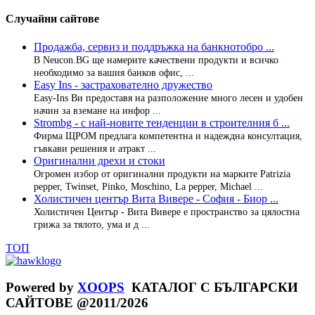
Случайни сайтове
Продажба, сервиз и поддръжка на банкнотобро ...
В Neucon.BG ще намерите качествени продукти и всичко
необходимо за вашия банков офис, ...
Easy Ins - застрахователно дружество
Easy-Ins Ви предоставя на разположение много лесен и удобен
начин за вземане на инфор ...
Strombg - с най-новите тенденции в строителния б ...
Фирма ЩРОМ предлага компетентна и надеждна консултация,
гъвкави решения и атракт ...
Оригинални дрехи и стоки
Огромен избор от оригинални продукти на марките Patrizia
pepper, Twinset, Pinko, Moschino, La pepper, Michael ...
Холистичен център Вита Вивере - София - Биор ...
Холистичен Център - Вита Вивере е пространство за цялостна
грижа за тялото, ума и д ...
ТОП
Powered by
XOOPS
КАТАЛОГ С БЪЛГАРСКИ
САЙТОВЕ @2011/2026