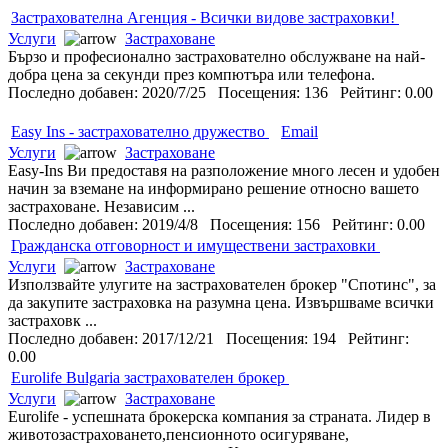
Застрахователна Агенция - Всички видове застраховки!
Услуги
Застраховане
Бързо и професионално застрахователно обслужване на най-
добра цена за секунди през компютъра или телефона.
Последно добавен: 2020/7/25 Посещения: 136 Рейтинг: 0.00
Easy Ins - застрахователно дружество
Email
Услуги
Застраховане
Easy-Ins Ви предоставя на разположение много лесен и удобен
начин за вземане на информирано решение относно вашето
застраховане. Независим ...
Последно добавен: 2019/4/8 Посещения: 156 Рейтинг: 0.00
Гражданска отговорност и имуществени застраховки
Услуги
Застраховане
Използвайте улугите на застрахователен брокер "Спотинс", за
да закупите застраховка на разумна цена. Извършваме всички
застраховк ...
Последно добавен: 2017/12/21 Посещения: 194 Рейтинг:
0.00
Eurolife Bulgaria застрахователен брокер
Услуги
Застраховане
Eurolife - успешната брокерска компания за страната. Лидер в
животозастраховането,пенсионното осигуряване,