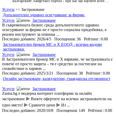
Българският Лайфстайл Портал - при нас ще научите всич ...
Услуги
>>
Застраховане
Допълнително здравно осигуряване за фирми
Услуги
Застраховане
В съвременната бизнес среда допълнителното здравно
осигуряване за фирми не е просто социална придобивка, а
реален инструмент за повиша ...
Последно добавен: 2026/4/5 Посещения: 36 Рейтинг: 0.00
Застрахователен брокер МС и Х ЕООД - всички видове
застраховки
Услуги
Застраховане
В Застрахователен брокер МС и Х вярваме, че застраховката е
повече от просто защита – тя е средство за постигане на
спокойствие и хармон ...
Последно добавен: 2025/3/21 Посещения: 38 Рейтинг: 0.00
Онлайн застраховане, калкулатори, гражданска отговорност
Услуги
Застраховане
Zastra.bg е модерна интернет платформа за онлайн
застраховане ⫸ Вижте офертите на всички застрахователи на
едно място! ⫸ Сравнете цени ⫸ Из ...
Последно добавен: 2020/10/8 Посещения: 149 Рейтинг: 0.00