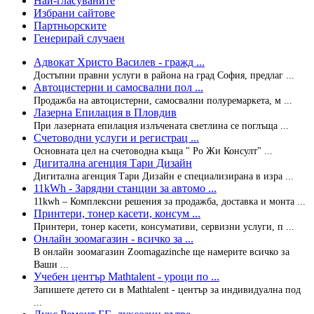
Най-гласуваните
Избрани сайтове
Партньорските
Генерирай случаен
Адвокат Христо Василев - гражд ...
Достъпни правни услуги в района на град София, предлаг ...
Автоцистерни и самосвални пол ...
Продажба на автоцистерни, самосвални полуремаркета, м ...
Лазерна Епилация в Пловдив
При лазерната епилация излъчената светлина се поглъща ...
Счетоводни услуги и регистрац ...
Основната цел на счетоводна къща " Ро Жи Консулт" ...
Дигитална агенция Тари Дизайн
Дигитална агенция Тари Дизайн е специализирана в изра ...
11kWh - Зарядни станции за автомо ...
11kwh – Комплексни решения за продажба, доставка и монта ...
Принтери, тонер касети, консум ...
Принтери, тонер касети, консумативи, сервизни услуги, п ...
Онлайн зоомагазин - всичко за ...
В онлайн зоомагазин Zoomagazinche ще намерите всичко за
Ваши ...
Учебен център Mathtalent - уроци по ...
Запишете детето си в Mathtalent - център за индивидуална под
...