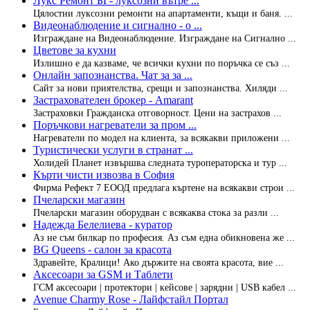
Лукс Ремонт БГ- луксозни вътре ...
Цялостни луксозни ремонти на апартаменти, къщи и баня. ...
Видеонаблюдение и сигнално - о ...
Изграждане на Видеонаблюдение. Изграждане на Сигнално ...
Цветове за кухни
Излишно е да казваме, че всички кухни по поръчка се съз ...
Онлайн запознанства. Чат за за ...
Сайт за нови приятелства, срещи и запознанства. Хиляди ...
Застрахователен брокер - Amarant
Застраховки Гражданска отговорност. Цени на застрахов ...
Поръчкови нагреватели за пром ...
Нагреватели по модел на клиента, за всякакви приложени ...
Туристически услуги в странат ...
Холидей Планет извършва следната туроператорска и тур ...
Кърти чисти извозва в София
Фирма Рефект 7 ЕООД предлага къртене на всякакви строи ...
Пчеларски магазин
Пчеларски магазин оборудван с всякаква стока за разли ...
Надежда Белелиева - куратор
Аз не съм билкар по професия. Аз съм една обикновена же ...
BG Queens - салон за красота
Здравейте, Кралици! Ако държите на своята красота, вие ...
Аксесоари за GSM и Таблети
ГСМ аксесоари | протектори | кейсове | зарядни | USB кабел ...
Avenue Charmy Rose - Лайфстайл Портал