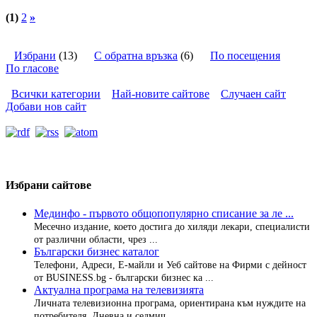
(1)
2
»
Избрани
(13)
С обратна връзка
(6)
По посещения
По гласове
Всички категории
Най-новите сайтове
Случаен сайт
Добави нов сайт
Избрани сайтове
Мединфо - първото общопопулярно списание за ле ...
Месечно издание, което достига до хиляди лекари, специалисти
от различни области, чрез ...
Български бизнес каталог
Телефони, Адреси, Е-майли и Уеб сайтове на Фирми с дейност
от BUSINESS.bg - български бизнес ка ...
Актуална програма на телевизията
Личната телевизионна програма, ориентирана към нуждите на
потребителя. Дневна и седмич ...