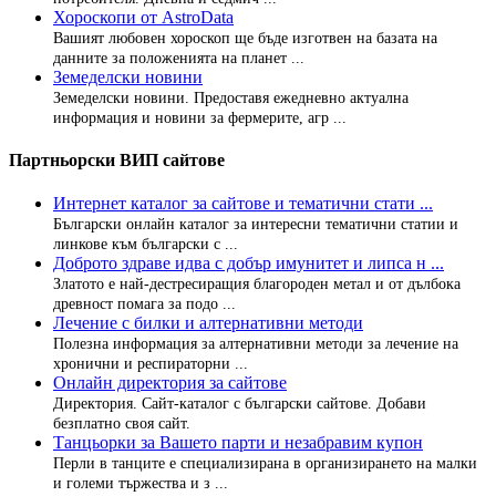
Хороскопи от AstroData
Вашият любовен хороскоп ще бъде изготвен на базата на
данните за положенията на планет ...
Земеделски новини
Земеделски новини. Предоставя ежедневно актуална
информация и новини за фермерите, агр ...
Партньорски ВИП сайтове
Интернет каталог за сайтове и тематични стати ...
Български онлайн каталог за интересни тематични статии и
линкове към български с ...
Доброто здраве идва с добър имунитет и липса н ...
Златото е най-дестресиращия благороден метал и от дълбока
древност помага за подо ...
Лечение с билки и алтернативни методи
Полезна информация за алтернативни методи за лечение на
хронични и респираторни ...
Онлайн директория за сайтове
Директория. Сайт-каталог с български сайтове. Добави
безплатно своя сайт.
Танцьорки за Вашето парти и незабравим купон
Перли в танците е специализирана в организирането на малки
и големи тържества и з ...