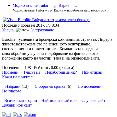
...
Модно ателие Tailor – гр. Варна – ...
Модно ателие Tailor – гр. Варна – изработка на дамски рок ...
Eurolife Bulgaria застрахователен брокер
Последно добавен
2017/8/3 8:34
Услуги
Застраховане
Eurolife - успешната брокерска компания за страната. Лидер в
животозастраховането,пенсионното осигуряване,
спестяванията и инвестициите. Компанията предлага
многобройни услуги за подобряване на финансовото
положение както на частни, така и на бизнес-клиенти.
Посещения:
198
Рейтинг:
0.00 (0 гласа)
Промени
Гласувай
Неработещ линк?
Принтирай
Кажи на приятел
Избрани
(13)
С обратна връзка
(6)
По посещения
По гласове
Всички категории
Най-новите сайтове
Случаен сайт
Добави нов сайт