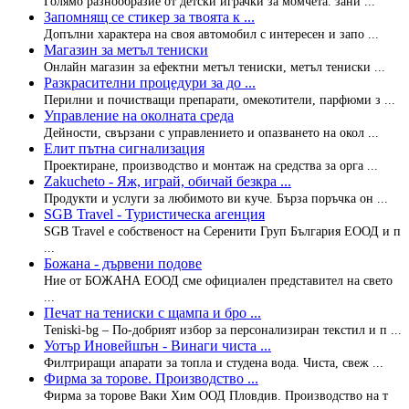
Голямо разнообразие от детски играчки за момчета. зани ...
Запомнящ се стикер за твоята к ...
Допълни характера на своя автомобил с интересен и запо ...
Магазин за метъл тениски
Онлайн магазин за ефектни метъл тениски, метъл тениски ...
Разкрасителни процедури за до ...
Перилни и почистващи препарати, омекотители, парфюми з ...
Управление на околната среда
Дейности, свързани с управлението и опазването на окол ...
Елит пътна сигнализация
Проектиране, производство и монтаж на средства за орга ...
Zakucheto - Яж, играй, обичай безкра ...
Продукти и услуги за любимото ви куче. Бърза поръчка он ...
SGB Travel - Туристическа агенция
SGB Travel е собственост на Серенити Груп България ЕООД и п
...
Божана - дървени подове
Ние от БОЖАНА ЕООД сме официален представител на свето
...
Печат на тениски с щампа и бро ...
Teniski-bg – По-добрият избор за персонализиран текстил и п ...
Уотър Иновейшън - Винаги чиста ...
Филтриращи апарати за топла и студена вода. Чиста, свеж ...
Фирма за торовe. Производство ...
Фирма за торове Ваки Хим ООД Пловдив. Производство на т