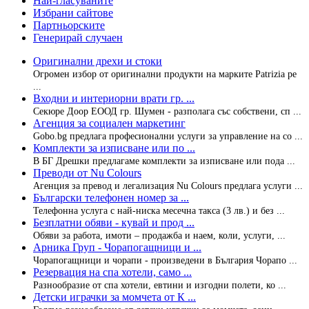
Най-гласуваните
Избрани сайтове
Партньорските
Генерирай случаен
Оригинални дрехи и стоки
Огромен избор от оригинални продукти на марките Patrizia pe
...
Входни и интериорни врати гр. ...
Секюре Доор ЕООД гр. Шумен - разполага със собствени, сп ...
Агенция за социален маркетинг
Gobo.bg предлага професионални услуги за управление на со ...
Комплекти за изписване или по ...
В БГ Дрешки предлагаме комплекти за изписване или пода ...
Преводи от Nu Colours
Агенция за превод и легализация Nu Colours предлага услуги ...
Български телефонен номер за ...
Телефонна услуга с най-ниска месечна такса (3 лв.) и без ...
Безплатни обяви - кувай и прод ...
Обяви за работа, имоти – продажба и наем, коли, услуги, ...
Арника Груп - Чорапогащници и ...
Чорапогащници и чорапи - произведени в България Чорапо ...
Резервация на спа хотели, само ...
Разнообразие от спа хотели, евтини и изгодни полети, ко ...
Детски играчки за момчета от К ...