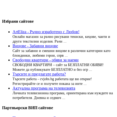
Избрани сайтове
ArtEliza - Ръчно изработено с Любов!
Онлайн магазин за ръчно рисувани тениски, кецове, чанти и
други текстилни изделия. Ръчн ...
Вицове - Забавни вицове
Сайт за забавни и смешни вицове в различни категории като
блондинки, любими герои, серв ...
Свободни квартири - обяви за наеми
СВОБОДНИ КВАРТИРИ – сайт за БЕЗПЛАТНИ ОБЯВИ!
Можете да публикувате БЕЗПЛАТНО и без огр ...
Търсите и предлагате работа?
Търсите работа - cvjobs.bg работата ще ви открие!
Регистрирайте се и получете покана за инте ...
Актуална програма на телевизията
Личната телевизионна програма, ориентирана към нуждите на
потребителя. Дневна и седмич ...
Партньорски ВИП сайтове