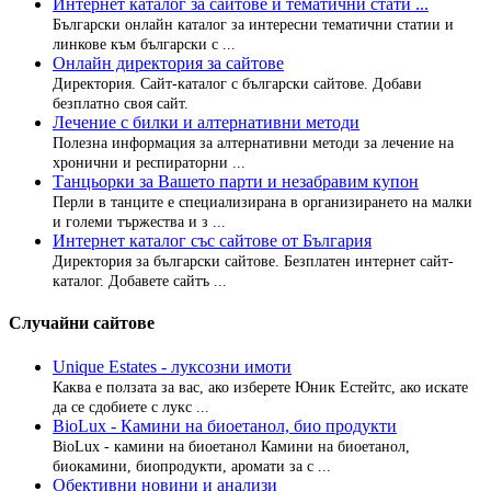
Интернет каталог за сайтове и тематични стати ...
Български онлайн каталог за интересни тематични статии и
линкове към български с ...
Онлайн директория за сайтове
Директория. Сайт-каталог с български сайтове. Добави
безплатно своя сайт.
Лечение с билки и алтернативни методи
Полезна информация за алтернативни методи за лечение на
хронични и респираторни ...
Танцьорки за Вашето парти и незабравим купон
Перли в танците е специализирана в организирането на малки
и големи тържества и з ...
Интернет каталог със сайтове от България
Директория за български сайтове. Безплатен интернет сайт-
каталог. Добавете сайтъ ...
Случайни сайтове
Unique Estates - луксозни имоти
Каква е ползата за вас, ако изберете Юник Естейтс, ако искате
да се сдобиете с лукс ...
BioLux - Камини на биоетанол, био продукти
BioLux - камини на биоетанол Камини на биоетанол,
биокамини, биопродукти, аромати за с ...
Обективни новини и анализи