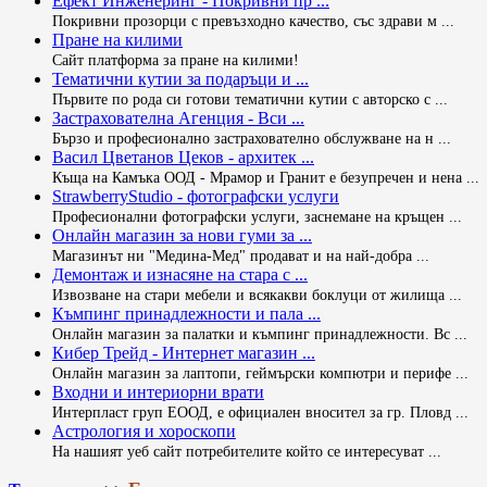
Ефект Инженеринг - Покривни пр ...
Покривни прозорци с превъзходно качество, със здрави м ...
Пране на килими
Сайт платформа за пране на килими!
Тематични кутии за подаръци и ...
Първите по рода си готови тематични кутии с авторско с ...
Застрахователна Агенция - Вси ...
Бързо и професионално застрахователно обслужване на н ...
Васил Цветанов Цеков - архитек ...
Къща на Камъка ООД - Мрамор и Гранит е безупречен и нена ...
StrawberryStudio - фотографски услуги
Професионални фотографски услуги, заснемане на кръщен ...
Онлайн магазин за нови гуми за ...
Магазинът ни "Медина-Мед" продават и на най-добра ...
Демонтаж и изнасяне на стара с ...
Извозване на стари мебели и всякакви боклуци от жилища ...
Къмпинг принадлежности и пала ...
Онлайн магазин за палатки и къмпинг принадлежности. Вс ...
Кибер Трейд - Интернет магазин ...
Онлайн магазин за лаптопи, геймърски компютри и перифе ...
Входни и интериорни врати
Интерпласт груп ЕООД, е официален вносител за гр. Пловд ...
Астрология и хороскопи
На нашият уеб сайт потребителите който се интересуват ...