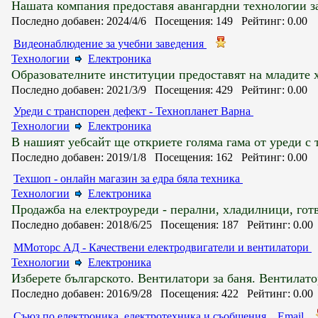
Нашата компания предоставя авангардни технологии за 
Последно добавен: 2024/4/6 Посещения: 149 Рейтинг: 0.00
Видеонаблюдение за учебни заведения
Технологии
Електроника
Образователните институции предоставят на младите х
Последно добавен: 2021/3/9 Посещения: 429 Рейтинг: 0.00
Уреди с транспорен дефект - Технопланет Варна
Технологии
Електроника
В нашият уебсайт ще откриете голяма гама от уреди с 
Последно добавен: 2019/1/8 Посещения: 162 Рейтинг: 0.00
Техшоп - онлайн магазин за едра бяла техника
Технологии
Електроника
Продажба на електроуреди - перални, хладилници, гот
Последно добавен: 2018/6/25 Посещения: 187 Рейтинг: 0.0
ММоторс АД - Качествени електродвигатели и вентилатори
Технологии
Електроника
Изберете българското. Вентилатори за баня. Вентилато
Последно добавен: 2016/9/28 Посещения: 422 Рейтинг: 0.0
Съюз по електроника, електротехника и съобщения
Email