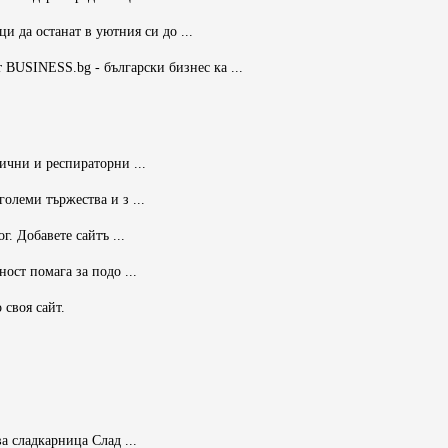
 да останат в уютния си до ...
 BUSINESS.bg - български бизнес ка ...
ични и респираторни ...
олеми тържества и з ...
. Добавете сайтъ ...
ост помага за подо ...
 своя сайт.
а сладкарница Слад ...