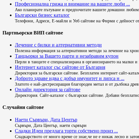
Професионална грижа и внимание на вашите люби ...
Ако планирате пътуване и предпочитате вашите домашни любимци
Български бизнес каталог
Телефони, Адреси, Е-майли и Уеб сайтове на Фирми с дейност от
Партньорски ВИП сайтове
Лечение с билки и алтернативни методи
Полезна информация за алтернативни методи за лечение на хрон
Танцьорки за Вашето парти и незабравим купон
Перли в танците е специализирана в организирането на малки и г
Интернет каталог със сайтове от България
Директория за български сайтове. Безплатен интернет сайт-каталог
Доброто здраве идва с добър имунитет и липса н ...
Златото е най-дестресиращия благороден метал и от дълбока древн
Онлайн директория за сайтове
Директория. Сайт-каталог с български сайтове. Добави безплатно
Случайни сайтове
Наети Сървъри, Дата Център
Сървъри, Дата Център, наети сървъри
Сладки Идеи предлага торти собствено произ ...
Сладкарството от много време се знае,че не е никак лесно и затов