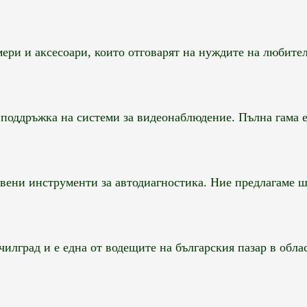
ри и аксесоари, които отговарят на нуждите на любители
0
оддръжка на системи за видеонаблюдение. Пълна гама ел
0
вени инструменти за автодиагностика. Ние предлагаме ши
лград и e една от водещите на българския пазар в област
0