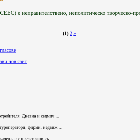
СЕЕС) е неправителствено, неполитическо творческо-про
0
(1)
2
»
гласове
ави нов сайт
ребителя. Дневна и седмич ...
 туроператори, фирми, недвиж ...
календар с предстоящи съ ...