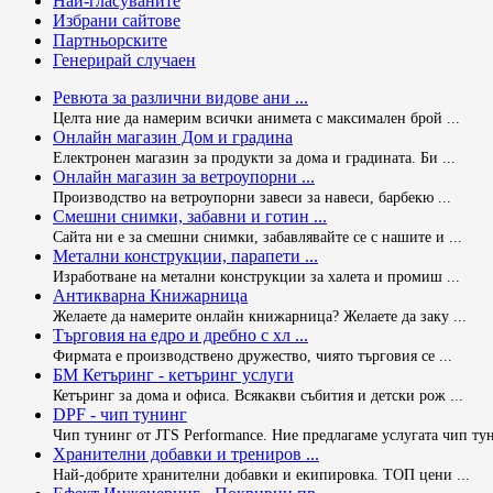
Най-гласуваните
Избрани сайтове
Партньорските
Генерирай случаен
Ревюта за различни видове ани ...
Целта ние да намерим всички анимета с максимален брой ...
Онлайн магазин Дом и градина
Електронен магазин за продукти за дома и градината. Би ...
Онлайн магазин за ветроупорни ...
Производство на ветроупорни завеси за навеси, барбекю ...
Смешни снимки, забавни и готин ...
Сайта ни е за смешни снимки, забавлявайте се с нашите и ...
Метални конструкции, парапети ...
Изработване на метални конструкции за халета и промиш ...
Антикварна Книжарница
Желаете да намерите oнлайн книжарница? Желаете да заку ...
Търговия на едро и дребно с хл ...
Фирмата е производствено дружество, чиято търговия се ...
БМ Кетъринг - кетъринг услуги
Кетъринг за дома и офиса. Всякакви събития и детски рож ...
DPF - чип тунинг
Чип тунинг от JTS Performance. Ние предлагаме услугата чип тун 
Хранителни добавки и трениров ...
Най-добрите хранителни добавки и екипировка. ТОП цени ...