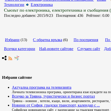
Технологии
Електроника
Съюзът по електроника, електротехника и съобщения (
Последно добавен: 2015/9/23 Посещения: 436 Рейтинг: 0.0
Избрани
(13)
С обратна връзка
(6)
По посещения
По 
Всички категории
Най-новите сайтове
Случаен сайт
Доб
Избрани сайтове
Актуална програма на телевизията
Личната телевизионна програма, ориентирана към нуждите на пот
Всичко за Трявна, туристически и бизнес портал
Трявна - новини , хотели, къщи, вили, апартаменти, ресторанти,
Новини от София, градски транспорт, календар с ...
Софийски новинарски сайт, с разписание за градския транспорт, 