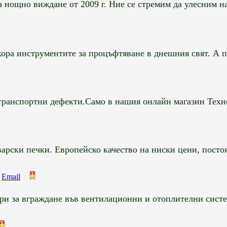
нощно виждане от 2009 г. Ние се стремим да улесним на
ора инструментите за процъфтяване в днешния свят. А по
транспортни дефекти.Само в нашия онлайн магазин Техноп
варски печки. Европейско качество на ниски цени, посто
0
Email
ри за вграждане във вентилационни и отоплителни систем
0