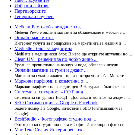
Най-гласуваните
Избрани сайтове
Партньорските
Генерирай случаен
Мебели Ремо - обзавеждане за д ...
Мебели Ремо е онлайн магазин за обзавеждане и мебели з ...
Онлайн маркетинг
Интернет услуги за поддръжка на маркетинга за малкия и ...
Medilatte - блог за медицина
Medilatte е медицински блог. В него ще откриете актуални но ...
Clean UV - решения за по-добър живо ...
Уреди за пречистване на въздух и вода, обезвлажнители, ...
Онлайн магазин за гуми и джант ...
Магазин за гуми и джанти, нови и втора употреба. Можете ...
Маркови парфюми и козметика о ...
Маркови парфюми на изгодни цени! Натурална българска к ...
Системи за сигурност - СОТ, вид ...
Системи за сигурност ЕООД - Доставка и монтаж на аларме ...
SEO Оптимизация за Google и Facebook
Бъдете номер 1 в Google. Качествена SEO (оптимизация за
Google) ...
BeshStudio - Фотографско студио под ...
Фотографско студио под наем в София Интериорно фото ст ...
Маг Текс София Интериорен тек ...