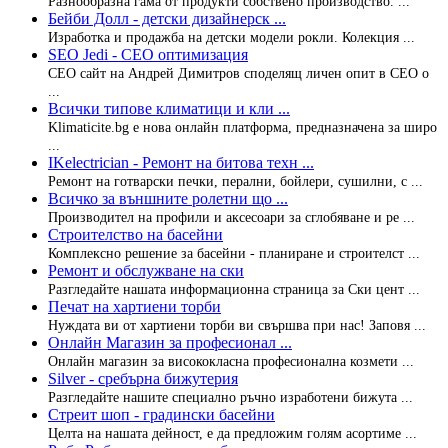
Разнообразна гама от продукти собствено производство. ...
Бейби Долл - детски дизайнерск ...
Изработка и продажба на детски модели рокли. Колекция ...
SEO Jedi - СЕО оптимизация
СЕО сайт на Андрей Димитров споделящ личен опит в СЕО о
...
Всички типове климатици и кли ...
Klimaticite.bg e нова онлайн платформа, предназначена за широ
...
IKelectrician - Ремонт на битова техн ...
Ремонт на готварски печки, перални, бойлери, сушилни, с ...
Всичко за външните ролетни що ...
Производител на профили и аксесоари за сглобяване и ре ...
Строителство на басейни
Комплексно решение за басейни - планиране и строителст ...
Ремонт и обслужване на ски
Разгледайте нашата информационна страница за Ски цент ...
Печат на хартиени торби
Нуждата ви от хартиени торби ви свършва при нас! Заповя ...
Онлайн Магазин за професионал ...
Онлайн магазин за висококласна професионална козмети ...
Silver - сребърна бижутерия
Разгледайте нашите специално ръчно изработени бижута ...
Стреит шоп - градински басейни
Целта на нашата дейност, е да предложим голям асортиме ...