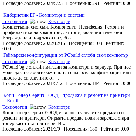
Последно добавен: 2024/5/23 Посещения: 291 Рейтинг: 0.00
Кибернетик БГ - Компютърни системи
Технологии
Компютри
Компютърни системи, Компоненти, Периферия. Ремонт и
профилактика на компютри, лаптопи, мобилни телефони.
Изграждане и подръжка на уеб са ...
Последно добавен: 2022/12/16 Посещения: 103 Рейтинг:
0.00
Геймърски конфигурации от PCbuild сглоби своя компютър
Технологии
Компютри
PCbuild.bg е онлайн магазин за компютри и хардуер. При нас
може да си сглобите мечтаната геймърска конфигурация, или
просто да си закупите от ...
Последно добавен: 2021/5/12 Посещения: 184 Рейтинг: 0.00
Копи Тонер Сервиз ЕООД - продажба и ремонт на принтери
Email
Технологии
Компютри
Копи Тонер Сервиз ЕООД извършва услугите продажба и
ремонт на принтери. Фирмата продава нови и зарежда стари
тонер касети за принтери. И ...
Последно добавен: 2021/3/9 Посещения: 180 Рейтинг: 0.00