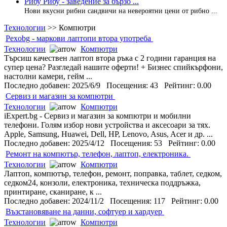
Рибу Рибу - заведение за бързо ...
Нови вкусни рибни сандвичи на невероятни цени от рибно ...
Технологии
>>
Компютри
Pexobg - маркови лаптопи втора употреба
Технологии
Компютри
Търсиш качествен лаптоп втора ръка с 2 години гаранция на
супер цена? Разгледай нашите оферти! + Бизнес спийкърфони,
настолни камери, гейм ...
Последно добавен: 2025/6/9 Посещения: 43 Рейтинг: 0.00
Сервиз и магазин за компютри
Технологии
Компютри
iExpert.bg - Сервиз и магазин за компютри и мобилни
телефони. Голям избор нови устройства и аксесоари за тях.
Apple, Samsung, Huawei, Dell, HP, Lenovo, Asus, Acer и др. ...
Последно добавен: 2025/4/12 Посещения: 53 Рейтинг: 0.00
Ремонт на компютър, телефон, лаптоп, електроника.
Технологии
Компютри
Лаптоп, компютър, телефон, ремонт, поправка, таблет, седком,
седком24, конзоли, електроника, техническа поддръжка,
принтиране, сканиране, к ...
Последно добавен: 2024/11/2 Посещения: 117 Рейтинг: 0.00
Възстановяване на данни, софтуер и хардуер
Технологии
Компютри