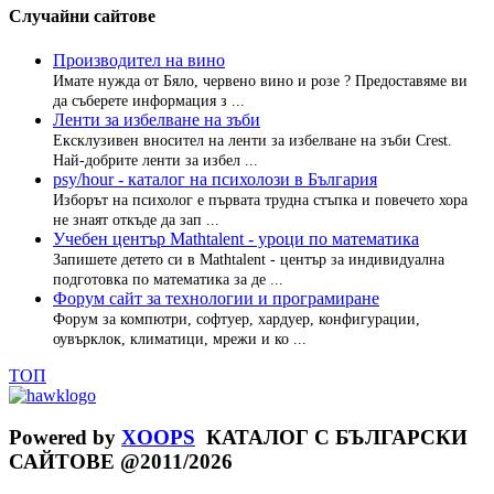
Случайни сайтове
Производител на вино
Имате нужда от Бяло, червено вино и розе ? Предоставяме ви
да съберете информация з ...
Ленти за избелване на зъби
Ексклузивен вносител на ленти за избелване на зъби Crest.
Най-добрите ленти за избел ...
psy/hour - каталог на психолози в България
Изборът на психолог е първата трудна стъпка и повечето хора
не знаят откъде да зап ...
Учебен център Mathtalent - уроци по математика
Запишете детето си в Mathtalent - център за индивидуална
подготовка по математика за де ...
Форум сайт за технологии и програмиране
Форум за компютри, софтуер, хардуер, конфигурации,
оувърклок, климатици, мрежи и ко ...
ТОП
Powered by
XOOPS
КАТАЛОГ С БЪЛГАРСКИ
САЙТОВЕ @2011/2026