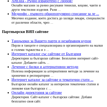
ArtEliza - Ръчно изработено с Любов!
Онлайн магазин за ръчно рисувани тениски, кецове, чанти и
други текстилни изделия. Ръчн ...
Мединфо - първото общопопулярно списание за ле ...
Месечно издание, което достига до хиляди лекари, специалисти
от различни области, чрез ...
Партньорски ВИП сайтове
Танцьорки за Вашето парти и незабравим купон
Перли в танците е специализирана в организирането на малки
и големи тържества и з ...
Интернет каталог със сайтове от България
Директория за български сайтове. Безплатен интернет сайт-
каталог. Добавете сайтъ ...
Лечение с билки и алтернативни методи
Полезна информация за алтернативни методи за лечение на
хронични и респираторни ...
Интернет каталог за сайтове и тематични стати ...
Български онлайн каталог за интересни тематични статии и
линкове към български с ...
Онлайн директория за сайтове
Директория. Сайт-каталог с български сайтове. Добави
безплатно своя сайт.