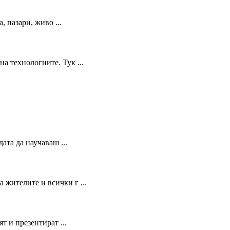
 пазари, живо ...
а технологиите. Тук ...
та да научаваш ...
 жителите и всички г ...
т и презентират ...