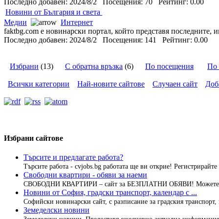
Последно добавен: 2024/8/2 Посещения: 70 Рейтинг: 0.00
Новини от България и света
Медии
Интернет
faktbg.com е новинарски портал, който представя последните, и
Последно добавен: 2024/8/2 Посещения: 141 Рейтинг: 0.00
Избрани
(13)
С обратна връзка
(6)
По посещения
По 
Всички категории
Най-новите сайтове
Случаен сайт
Доб
Избрани сайтове
Търсите и предлагате работа?
Търсите работа - cvjobs.bg работата ще ви открие! Регистрирайте 
Свободни квартири - обяви за наеми
СВОБОДНИ КВАРТИРИ – сайт за БЕЗПЛАТНИ ОБЯВИ! Можете да
Новини от София, градски транспорт, календар с ...
Софийски новинарски сайт, с разписание за градския транспорт, 
Земеделски новини