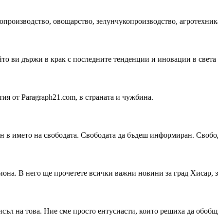
производство, овощарство, зелунчукопроизводство, агротехника,
йто ви държи в крак с последните тенденции и иновации в света н
я от Paragraph21.com, в страната и чужбина.
н в името на свободата. Свободата да бъдеш информиран. Свобода
она. В него ще прочетете всички важни новини за град Хисар, за
съл на това. Ние сме просто ентусиасти, които решиха да обобщя