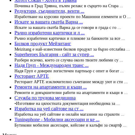
Хотел Сокай - Хотел в Трявна
Почивка в Град Трявна, пълен релакс в сърцето на Стара ...
Редуктори, съединители, венти ...
Изработване на курсови проекти по Машинни елементи и О ...
Искате за вашата сватба Варна ...
Искате за вашата сватба Варна да се говори в града с го ...
Ръчно изработени картички и л ...
Ръчно изработени картички и пликове за банкноти за все ...
Билков продукт Мейзитанг
Meizitang е най-известния билков продукт за бързо отслабва ...
Superheroes България - сайт за супер ...
Разбери всичко, което се случва около твоите любими су ...
Надя Груп - Международен транс ...
Надя Груп е доверен логистичен партньор с опит и богат ...
Ресторант АРТЕ
Ресторант АРТЕ изключително съчетание между уют и сти ...
Ремонти на апартаменти и къщи ...
Ремонти и довършителни работи на апартаменти и къщи в ...
Служба по трудова медицина
•Изготвяне на цялостната документация необходима за ...
Изработка на уеб сайтове на ст ...
Изработка на уеб сайтове и онлайн магазини на страхотн ...
Tuningphone - Мобилни аксесоари и ке ...
Бутикови мобилни аксесоари, кейсове и калъфи за смартф ...