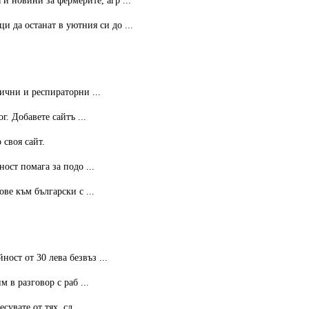
 новини за фермерите, агр ...
 да останат в уютния си до ...
ични и респираторни ...
. Добавете сайтъ ...
 своя сайт.
ост помага за подо ...
ве към български с ...
ст от 30 лева безвъз ...
 в разговор с раб ...
увате от тях, сл ...