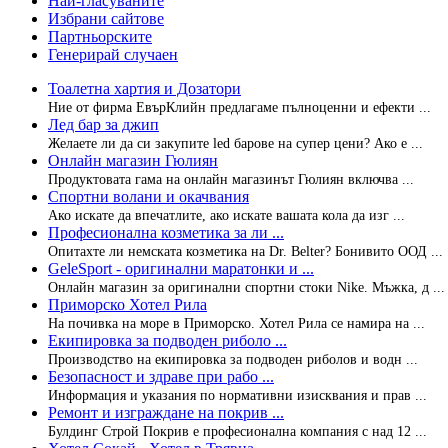
Най-гласуваните
Избрани сайтове
Партньорските
Генерирай случаен
Тоалетна хартия и Дозатори
Ние от фирма ЕвърКлийн предлагаме пълноценни и ефекти ...
Лед бар за джип
Желаете ли да си закупите led барове на супер цени? Ако е ...
Онлайн магазин Гюлиян
Продуктовата гама на онлайн магазинът Гюлиян включва ...
Спортни волани и окачвания
Ако искате да впечатлите, ако искате вашата кола да изг ...
Професионална козметика за ли ...
Опитахте ли немската козметика на Dr. Belter? Бонивито ООД ...
GeleSport - оригинални маратонки и ...
Онлайн магазин за оригинални спортни стоки Nike. Мъжка, д ...
Приморско Хотел Рила
На почивка на море в Приморско. Хотел Рила се намира на ...
Екипировка за подводен риболо ...
Производство на екипировка за подводен риболов и водн ...
Безопасност и здраве при рабо ...
Информация и указания по нормативни изисквания и прав ...
Ремонт и изграждане на покрив ...
Булдинг Строй Покрив е професионална компания с над 12 ...