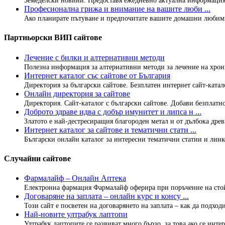
Земеделски новини. Предоставя ежедневно актуална информация и
Професионална грижа и внимание на вашите люби ...
Ако планирате пътуване и предпочитате вашите домашни любимци
Партньорски ВИП сайтове
Лечение с билки и алтернативни методи
Полезна информация за алтернативни методи за лечение на хрон
Интернет каталог със сайтове от България
Директория за български сайтове. Безплатен интернет сайт-каталог
Онлайн директория за сайтове
Директория. Сайт-каталог с български сайтове. Добави безплатно
Доброто здраве идва с добър имунитет и липса н ...
Златото е най-дестресиращия благороден метал и от дълбока древн
Интернет каталог за сайтове и тематични стати ...
Български онлайн каталог за интересни тематични статии и линко
Случайни сайтове
Фармалайф – Онлайн Аптека
Електронна фармация Фармалайф оферира при поръчение на стойно
Договаряне на заплата – онлайн курс и консу ...
Този сайт е посветен на договарянето на заплата – как да подходим
Най-новите ултрабук лаптопи
Ултрабук лаптопите се развиват много бързо, за това ако се интерес