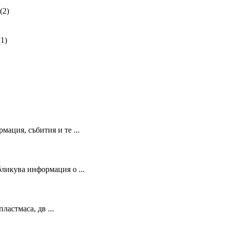
(2)
(1)
ация, събития и те ...
бликува информация о ...
ластмаса, дв ...