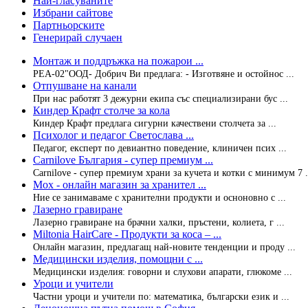
Най-гласуваните
Избрани сайтове
Партньорските
Генерирай случаен
Монтаж и поддръжка на пожарои ...
РЕА-02"ООД- Добрич Ви предлага: - Изготвяне и остойнос ...
Отпушване на канали
При нас работят 3 дежурни екипа със специализирани бус ...
Киндер Крафт столче за кола
Киндер Крафт предлага сигурни качествени столчета за ...
Психолог и педагог Светослава ...
Педагог, експерт по девиантно поведение, клиничен псих ...
Carnilove България - супер премиум ...
Carnilove - супер премиум храни за кучета и котки с минимум 7 .
Mox - онлайн магазин за хранител ...
Ние се занимаваме с хранителни продукти и осноновно с ...
Лазерно гравиране
Лазерно гравиране на брачни халки, пръстени, колиета, г ...
Miltonia HairCarе - Продукти за коса – ...
Онлайн магазин, предлагащ най-новите тенденции и проду ...
Медицински изделия, помощни с ...
Медицински изделия: говорни и слухови апарати, глюкоме ...
Уроци и учители
Частни уроци и учители по: математика, български език и ...