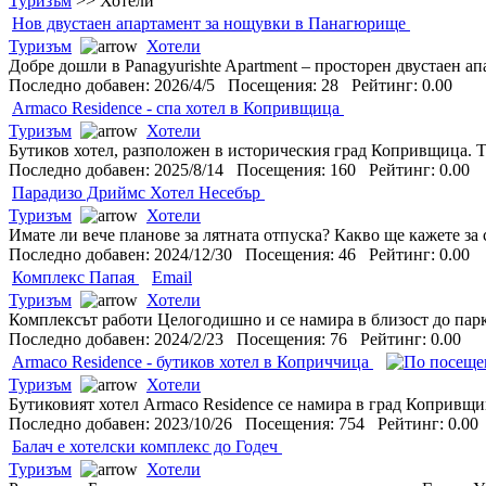
Туризъм
>>
Хотели
Нов двустаен апартамент за нощувки в Панагюрище
Туризъм
Хотели
Добре дошли в Panagyurishte Apartment – просторен двустаен апа
Последно добавен: 2026/4/5 Посещения: 28 Рейтинг: 0.00
Armaco Residence - спа хотел в Копривщица
Туризъм
Хотели
Бутиков хотел, разположен в историческия град Копривщица. 
Последно добавен: 2025/8/14 Посещения: 160 Рейтинг: 0.00
Парадизо Дриймс Хотел Несебър
Туризъм
Хотели
Имате ли вече планове за лятната отпуска? Какво ще кажете за
Последно добавен: 2024/12/30 Посещения: 46 Рейтинг: 0.00
Комплекс Папая
Email
Туризъм
Хотели
Комплексът работи Целогодишно и се намира в близост до парк,
Последно добавен: 2024/2/23 Посещения: 76 Рейтинг: 0.00
Armaco Residence - бутиков хотел в Коприччица
Туризъм
Хотели
Бутиковият хотел Armaco Residence се намира в град Копривщица
Последно добавен: 2023/10/26 Посещения: 754 Рейтинг: 0.0
Балач е хотелски комплекс до Годеч
Туризъм
Хотели