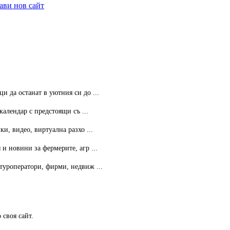
ави нов сайт
 да останат в уютния си до ...
календар с предстоящи съ ...
и, видео, виртуална разхо ...
 новини за фермерите, агр ...
 туроператори, фирми, недвиж ...
 своя сайт.