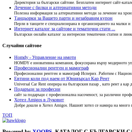
Директория за български сайтове. Безплатен интернет сайт-каталог
Лечение с билки и алтернативни методи
Полезна информация за алтернативни методи за лечение на хрон
Танцьорки за Вашето парти и незабравим купон
Перли в танците е специализирана в организирането на малки и г
Интернет каталог за сайтове и тематични стати ...
Български онлайн каталог за интересни тематични статии и линко
Случайни сайтове
Homdy - Управление на имоти
HOMDY е иновативна компания, фокусирана върху модерното упр
Професионални рентген и мамограф
Професионални рентген и мамограф Исперих .Работим с Национа
Евтини коли под наем от Юнивърсал Кар Рент
Universal Car Rent оперира на българския пазар , като рент а кар 
Подаръци за професии
сайт за подаръци с професионална насоченост, за различни профес
Хотел Amigos в Луковит
Добре дошли в Хотел Amigos. Нашият хотел се намира на много п
ТОП
Powered by
XOOPS
КАТАЛОГ С БЪЛГАРСКИ СА