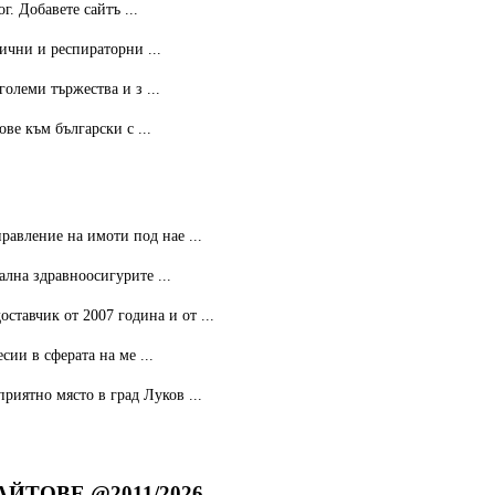
. Добавете сайтъ ...
ични и респираторни ...
олеми тържества и з ...
ве към български с ...
авление на имоти под нае ...
лна здравноосигурите ...
доставчик от 2007 година и от ...
ии в сферата на ме ...
риятно място в град Луков ...
ЙТОВЕ @2011/2026