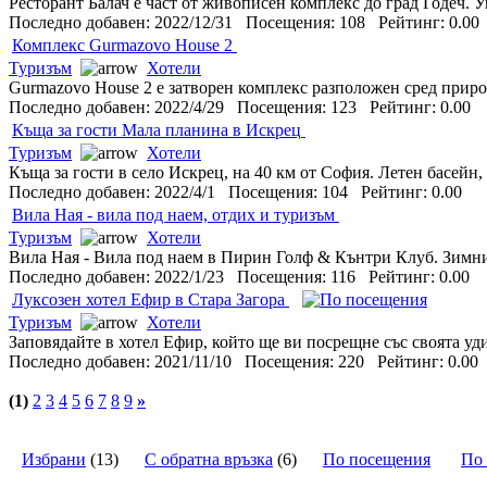
Ресторант Балач е част от живописен комплекс до град Годеч. У
Последно добавен: 2022/12/31 Посещения: 108 Рейтинг: 0.0
Комплекс Gurmazovo House 2
Туризъм
Хотели
Gurmazovo House 2 е затворен комплекс разположен сред природ
Последно добавен: 2022/4/29 Посещения: 123 Рейтинг: 0.00
Къща за гости Мала планина в Искрец
Туризъм
Хотели
Къща за гости в село Искрец, на 40 км от София. Летен басейн
Последно добавен: 2022/4/1 Посещения: 104 Рейтинг: 0.00
Вила Ная - вила под наем, отдих и туризъм
Туризъм
Хотели
Вила Ная - Вила под наем в Пирин Голф & Кънтри Клуб. Зимни с
Последно добавен: 2022/1/23 Посещения: 116 Рейтинг: 0.00
Луксозен хотел Ефир в Стара Загора
Туризъм
Хотели
Заповядайте в хотел Ефир, който ще ви посрещне със своята уди
Последно добавен: 2021/11/10 Посещения: 220 Рейтинг: 0.00
(1)
2
3
4
5
6
7
8
9
»
Избрани
(13)
С обратна връзка
(6)
По посещения
По 