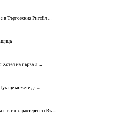
е в Търговския Ритейл ...
ивщица
Хотел на първа л ...
ук ще можете да ...
в стил характерен за Въ ...