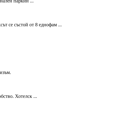
нален паркин ...
т се състой от 8 еднофам ...
изъм.
ство. Хотелск ...