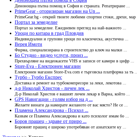
Денонощна пътна помощ в София
Денонощна пътна помощ в София и страната. Репатриране ...
PrimeGear - оторизиран магазин на Un ...
PrimeGear.bg - открий твоите любими спортни стоки, дрехи, мар .
Портал за земеделие
Портал за земеделие. Ежедневен преглед на най-важното ...
Уроци по китара в град Пловдив
Индивидуални и групови уроци по класическа, акустична ...
Верея Имоти
Фирма, специализирана в строителство до ключ на малки ...
Бо Студио - видео услуги, произ ...
Прехвърляне на видеокасети VHS и записи от камери в цифр ...
Store-Eva - Електронен магазин
Електронен магазин Store-Eva.com е търговска платформа за тъ ..
Турбо - Турбо Експрес
Доставка и ремонт на турбокомпресори за леки, лекотова ...
д-р Николай Христов - личен лек ...
Д-р Николай Христов е вашият личен лекар в Варна, който ...
GPS Навигации - голям избор на д ...
Желаете винаги да намирате желаното от вас място? Не се ...
Пламена Александрова - Психол ...
Казвам се Пламена Александрова и като психолог имам бо ...
Боров прашец - здраве от приро ...
Боровият прашец е широко употребяван от азиатските ку ...