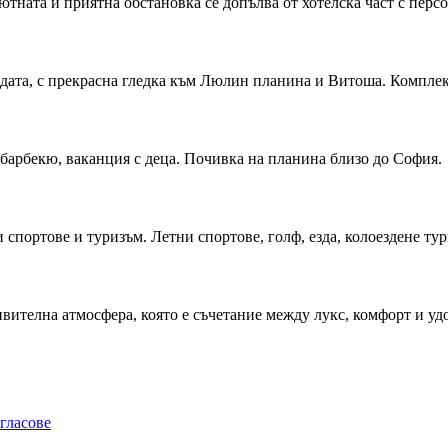
ютната и приятна обстановка се допълва от хотелска част с персо
0
ата, с прекрасна гледка към Люлин планина и Витоша. Комплексъ
, барбекю, ваканция с деца. Почивка на планина близо до София.
портове и туризъм. Летни спортове, голф, езда, колоездене тур
вителна атмосфера, която е съчетание между лукс, комфорт и удоб
гласове