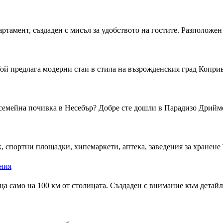
ртамент, създаден с мисъл за удобството на гостите. Разположен 
Той предлага модерни стаи в стила на възрожденския град Копр
 семейна почивка в Несебър? Добре сте дошли в Парадизо Дриймс 
 спортни площадки, хипемаркети, аптека, заведения за хранене Т
 само на 100 км от столицата. Създаден с внимание към детайла 
0