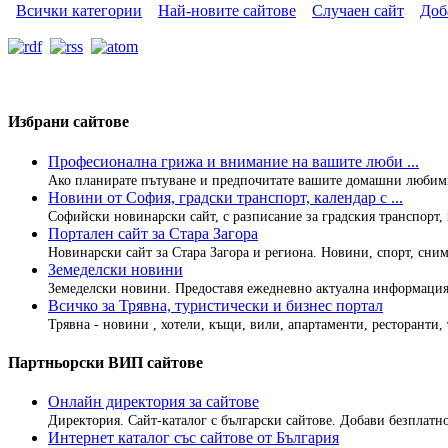
Всички категории
Най-новите сайтове
Случаен сайт
Доб
Избрани сайтове
Професионална грижа и внимание на вашите люби ...
Ако планирате пътуване и предпочитате вашите домашни любимци
Новини от София, градски транспорт, календар с ...
Софийски новинарски сайт, с разписание за градския транспорт, 
Портален сайт за Стара Загора
Новинарски сайт за Стара Загора и региона. Новини, спорт, снимк
Земеделски новини
Земеделски новини. Предоставя ежедневно актуална информация и
Всичко за Трявна, туристически и бизнес портал
Трявна - новини , хотели, къщи, вили, апартаменти, ресторанти,
Партньорски ВИП сайтове
Онлайн директория за сайтове
Директория. Сайт-каталог с български сайтове. Добави безплатно
Интернет каталог със сайтове от България