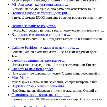
Акумулаторни инвалидни колички. Голям избор от качест ...
МГ Ангелов - качествена фирма ...
В случай че искате едно силно рамо при освежаването на ...
Всички видове вътрешни довърш ...
Фирма Дончеви ЕООД извършва всички видове вътрешни до
...
Всичко за вашето изкуство
tvoreca.bg предлага широка гама от художествени материали: ...
Вътрешно и външно изолиране н ...
Ер Строй Ремонти ЕООД предлага вътрешно и външно изоли
...
Caliente Fashion - мъжки и дамски дрех ...
Caliente Fashion е онлайн магазин за мъжки и дамски дрехи.
Той ...
Зарядни станции за електриче ...
Изграждане на зарядни станции за електромобили Енерго ...
Красотата има нов адрес!
По-красиви, по-здрави, по-лесно! С един клик резервирай ...
Миг Маркет
Миг Маркет е строителна компания, специализирана в цял ...
Пурблак стор - онлайн решения ...
Изработка на дизайнерски стикери и декорации. Открий а ...
Съновник, хороскопи, именни дн ...
Съновник с над 30 000 тълкувания на сънища. Статии за съни
...