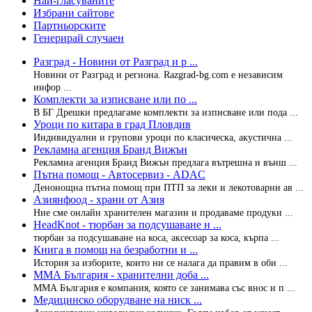
Най-гласуваните
Избрани сайтове
Партньорските
Генерирай случаен
Разград - Новини от Разград и р ...
Новини от Разград и региона. Razgrad-bg.com е независим
инфор ...
Комплекти за изписване или по ...
В БГ Дрешки предлагаме комплекти за изписване или пода ...
Уроци по китара в град Пловдив
Индивидуални и групови уроци по класическа, акустична ...
Рекламна агенция Бранд Вижън
Рекламна агенция Бранд Вижън предлага вътрешна и външ ...
Пътна помощ - Автосервиз - ADAC
Денонощна пътна помощ при ПТП за леки и лекотоварни ав ...
Азиянфоод - храни от Азия
Ние сме онлайн хранителен магазин и продаваме продуки ...
HeadKnot - тюрбан за подсушаване н ...
тюрбан за подсушаване на коса, аксесоар за коса, кърпа ...
Книга в помощ на безработни и ...
История за изборите, които ни се налага да правим в оби ...
ММА България - хранителни доба ...
ММА България е компания, която се занимава със внос и п ...
Медицинско оборудване на ниск ...