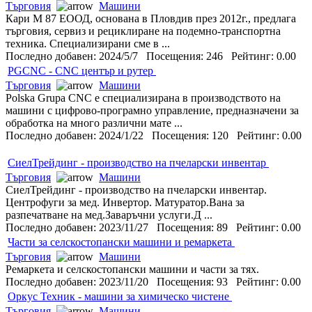
Търговия
Машини
Кари М 87 ЕООД, основана в Пловдив през 2012г., предлага
търговия, сервиз и рециклиране на подемно-транспортна
техника. Специализирани сме в ...
Последно добавен: 2024/5/7 Посещения: 246 Рейтинг: 0.00
PGCNC - CNC център и рутер
Търговия
Машини
Polska Grupa CNC е специализирана в производството на
машини с цифрово-програмно управление, предназначени за
обработка на много различни мате ...
Последно добавен: 2024/1/22 Посещения: 120 Рейтинг: 0.00
СиелТрейдинг - производство на пчеларски инвентар
Търговия
Машини
СиелТрейдинг - производство на пчеларски инвентар.
Центрофуги за мед. Инвертор. Матуратор.Вана за
разпечатване на мед.Заваръчни услуги.Д ...
Последно добавен: 2023/11/27 Посещения: 89 Рейтинг: 0.00
Части за селскостопански машини и ремаркета
Търговия
Машини
Ремаркета и селскостопански машини и части за тях.
Последно добавен: 2023/11/20 Посещения: 93 Рейтинг: 0.00
Оркус Техник - машини за химическо чистене
Търговия
Машини