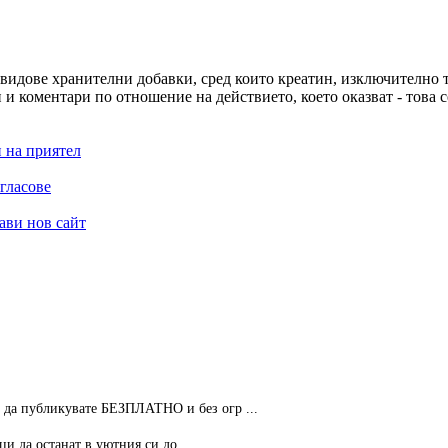
ни видове хранителни добавки, сред които креатин, изключително
и коментари по отношение на действието, което оказват - това с
 на приятел
гласове
ави нов сайт
 публикувате БЕЗПЛАТНО и без огр ...
 да останат в уютния си до ...