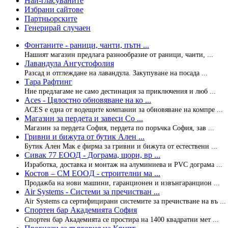
Най-гласуваните
Избрани сайтове
Партньорските
Генерирай случаен
Фонтаните - раници, чанти, пътн ...
Нашият магазин предлага разнообразие от раници, чанти, ...
Лавандула Ангустофолия
Разсад и отглеждане на лавандула. Закупуване на посада ...
Тара Рафтинг
Ние предлагаме не само дестинация за приключения и люб ...
Aces - Цялостно обновяване на ко ...
ACES е една от водещите компании за обновяване на компре ...
Магазин за пердета и завеси Со ...
Mагазин за пердета София, пердета по поръчка София, зав ...
Гривни и бижута от бутик Ален ...
Бутик Ален Мак е фирма за гривни и бижута от естествени ...
Сивак 77 ЕООД - Дограма, щори, вр ...
Изработка, доставка и монтаж на алуминиева и PVC дограма ...
Костов – СМ EOOД - строителни ма ...
Продажба на нови машини, гаранционен и извънгаранцион ...
Air Systems - Системи за пречистван ...
Air Systems са сертифицирани системите за пречистване на въ ...
Спортен бар Академията София
Спортен бар Академията се простира на 1400 квадратни мет ...