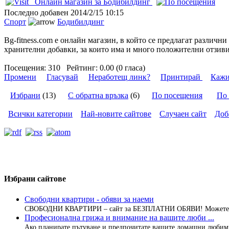
Онлайн магазин за Бодибилдинг
Последно добавен
2014/2/15 10:15
Спорт
Бодибилдинг
Bg-fitness.com е онлайн магазин, в който се предлагат различ
хранителни добавки, за които има и много положителни отзиви 
Посещения:
310
Рейтинг:
0.00 (0 гласа)
Промени
Гласувай
Неработещ линк?
Принтирай
Кажи
Избрани
(13)
С обратна връзка
(6)
По посещения
По 
Всички категории
Най-новите сайтове
Случаен сайт
Доб
Избрани сайтове
Свободни квартири - обяви за наеми
СВОБОДНИ КВАРТИРИ – сайт за БЕЗПЛАТНИ ОБЯВИ! Можете да
Професионална грижа и внимание на вашите люби ...
Ако планирате пътуване и предпочитате вашите домашни любимци