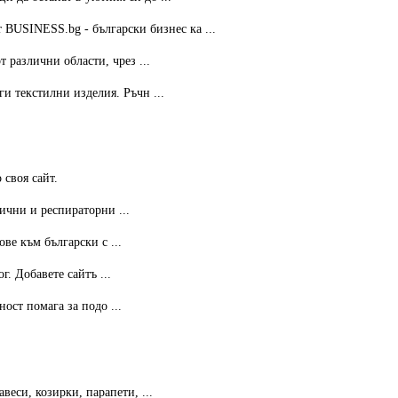
 BUSINESS.bg - български бизнес ка ...
 различни области, чрез ...
и текстилни изделия. Ръчн ...
 своя сайт.
ични и респираторни ...
ве към български с ...
. Добавете сайтъ ...
ост помага за подо ...
веси, козирки, парапети, ...