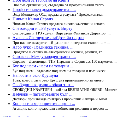
Прогнози за търговия на Крипт ...
Ние сме организация, създадена от професионални търго ...
Професионален домоуправител - ...
Вход Мениджър ООД предлага услугата "Професионален ...
Никман Канал Сервиз
Никман Канал Сервиз предлага високо качествени канало ...
Счетоводни и ТРЗ услуги. Вирту ...
Счетоводни и ТРЗ услуги. Виртуален Финансов Директор. ...
Avenue - Charmyrose - лайфстайл портал
При нас ще намерите най-различни интересни статии на т ...
Агро лукс - Градинска техника, ...
Продажба и сервиз на електрически косачки, резачки, гр ...
Сираков - Международен трансп ...
Сираков - Денонощен ТИР-Паркинг в София със 150 паркомес ...
Бус под наем - наем на товарни ...
Бус под наем - отдаваме под наем на товарни и пътническ ...
На гости в село Крушуна
Това, което прави село Крушуна привлекателно за много ...
Свободни квартири - обяви за н ...
СВОБОДНИ КВАРТИРИ – сайт за БЕЗПЛАТНИ ОБЯВИ! Можете д
Дафлорн – патентованите бълг ...
Дафлорн произвежда българскя пробиотик Лактера и Биом ...
Конгреси и мероприятия - орган ...
Агенция, която предоставя стойностни решения и персон ...