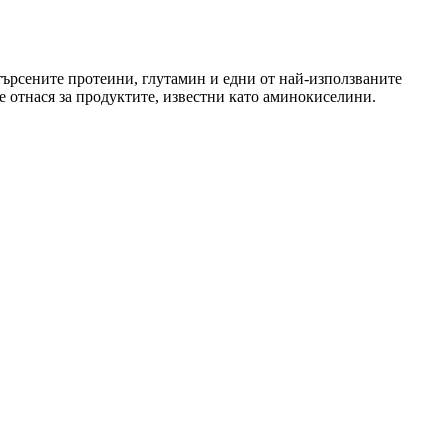
 търсените протеини, глутамин и едни от най-използваните
е отнася за продуктите, известни като аминокиселини.