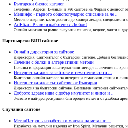
Български бизнес каталог
Телефони, Адреси, Е-майли и Уеб сайтове на Фирми с дейност от
Мединфо - първото общопопулярно списание за ле ...
Месечно издание, което достига до хиляди лекари, специалисти от
ArtEliza - Ръчно изработено с Любов!
Онлайн магазин за ръчно рисувани тениски, кецове, чанти и друг
Партньорски ВИП сайтове
Онлайн директория за сайтове
Директория. Сайт-каталог с български сайтове. Добави безплатно
Лечение с билки и алтернативни методи
Полезна информация за алтернативни методи за лечение на хрон
Интернет каталог за сайтове и тематични стати ...
Български онлайн каталог за интересни тематични статии и линко
Интернет каталог със сайтове от България
Директория за български сайтове. Безплатен интернет сайт-каталог
Доброто здраве идва с добър имунитет и липса н ...
Златото е най-дестресиращия благороден метал и от дълбока древн
Случайни сайтове
МеталПатрон - изработка и монтаж на метални ...
Изработка на метални изделия от Iron Spirit. Метални решетки, на