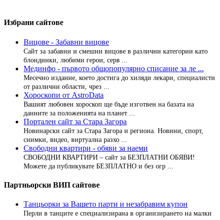
Избрани сайтове
Вицове - Забавни вицове
Сайт за забавни и смешни вицове в различни категории като
блондинки, любими герои, серв ...
Мединфо - първото общопопулярно списание за ле ...
Месечно издание, което достига до хиляди лекари, специалисти
от различни области, чрез ...
Хороскопи от AstroData
Вашият любовен хороскоп ще бъде изготвен на базата на
данните за положенията на планет ...
Портален сайт за Стара Загора
Новинарски сайт за Стара Загора и региона. Новини, спорт,
снимки, видео, виртуална разхо ...
Свободни квартири - обяви за наеми
СВОБОДНИ КВАРТИРИ – сайт за БЕЗПЛАТНИ ОБЯВИ!
Можете да публикувате БЕЗПЛАТНО и без огр ...
Партньорски ВИП сайтове
Танцьорки за Вашето парти и незабравим купон
Перли в танците е специализирана в организирането на малки