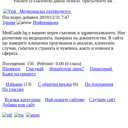
Роклите са класическо дамско облекло. Присъствието им ...
Медицински пътеводител
Последно добавен
2019/12/31 7:47
Здраве
Информация
MedGuide.bg е вашият верен съюзник в здравеопазването. Ние
разчитаме на медицината, базирана на доказателства. В сайта
ще намерите клинични проучвания и анализи, клинични
случаи, събития в страната и чужбина, както и новини в
сферата.
Посещения:
156
Рейтинг:
0.00 (0 гласа)
Промени
Гласувай
Неработещ линк?
Принтирай
Кажи на приятел
Избрани
(13)
С обратна връзка
(6)
По посещения
По гласове
Всички категории
Най-новите сайтове
Случаен сайт
Добави нов сайт