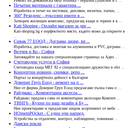
Ремонт на домакинска бяла техника - перални,сушилни и с ...
Печатни материали с гарантира ...
Изработка и печат на листовки, дипляни, визитки, папки, ...
360° Резиденс - луксозни имоти в ...
Затворен жилищен комплекс, предлагащ къщи и терени в к ...
Kati Shoping - Онлайн магазин за дре ...
Kati-shoping.bg e перфектното място, където може да откриете в
...
Сивак 77 ЕООД - Дограма, щори, вр ...
Изработка, доставка и монтаж на алуминиева и PVC дограма ...
Велчев и Ко - София
Заповядайте на нашата специализиране страница за Адво ...
Счетоводни услуги в София
Счетоводна къща МЕГ 82 е специализирано дружество в обл ...
Концертни новини, снимки, репо ...
Портал за концертната дейност в България
Доверие Груп Еоод - ремонт на п ...
Ние от фирма Доверие Груп Еоод предлагаме пълна гама о ...
Райдмакс - Компютърни аксесоа ...
Райдмакс предлага гама от компютърни аксесоари.Компют ...
ТИНГ6 - Кухни по ваш дизайн в Бу ...
Ние проектираме и предлагаме широк асортимент от мебе ...
HOmeinPOcket - С едни очи напред.
Устройства за отдалечен, контрол, наблюдение, повикван ...
Дамски рокли