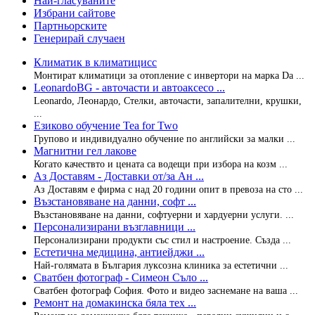
Най-гласуваните
Избрани сайтове
Партньорските
Генерирай случаен
Климатик в климатициcc
Монтират климатици за отопление с инвертори на марка Da ...
LeonardoBG - авточасти и автоаксесо ...
Leonardo, Леонардо, Стелки, авточасти, запалителни, крушки,
...
Eзиково обучение Tea for Two
Групово и индивидуално обучение по английски за малки ...
Магнитни гел лакове
Когато качествто и цената са водещи при избора на козм ...
Аз Доставям - Доставки от/за Ан ...
Аз Доставям е фирма с над 20 години опит в превоза на сто ...
Възстановяване на данни, софт ...
Възстановяване на данни, софтуерни и хардуерни услуги. ...
Персонализирани възглавници ...
Персонализирани продукти със стил и настроение. Създа ...
Естетична медицина, антиейджи ...
Най-голямата в България луксозна клиника за естетични ...
Сватбен фотограф - Симеон Съло ...
Сватбен фотограф София. Фото и видео заснемане на ваша ...
Ремонт на домакинска бяла тех ...