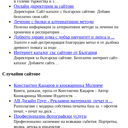
и големи тържества и з ...
Онлайн директория за сайтове
Директория. Сайт-каталог с български сайтове. Добави
безплатно своя сайт.
Лечение с билки и алтернативни методи
Полезна информация за алтернативни методи за лечение на
хронични и респираторни ...
Доброто здраве идва с добър имунитет и липса н ...
Златото е най-дестресиращия благороден метал и от дълбока
древност помага за подо ...
Интернет каталог със сайтове от България
Директория за български сайтове. Безплатен интернет сайт-
каталог. Добавете сайтъ ...
Случайни сайтове
Константин Кацаров и книжарница Моливче
Книги, разкази, проза от Константин Кацаров - Автор.
Книжарница Моливче Издателств ...
АВ Дизайн Груп - Рекламни материали, печат н ...
Разполагаме с модерна собствена печатна база за: • офсетов
печат; • печат на диск ...
Професионални фотографски услуги
Професионално заснемане на всякакви събития. Портретна,
модна, детска и продуктов ...