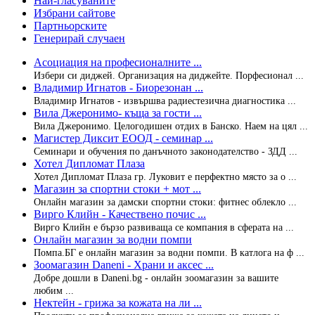
Най-гласуваните
Избрани сайтове
Партньорските
Генерирай случаен
Асоциация на професионалните ...
Избери си диджей. Организация на диджейте. Порфесионал ...
Владимир Игнатов - Биорезонан ...
Владимир Игнатов - извършва радиестезична диагностика ...
Вила Джеронимо- къща за гости ...
Вила Джеронимо. Целогодишен отдих в Банско. Наем на цял ...
Магистер Диксит ЕООД - семинар ...
Семинари и обучения по данъчното законодателство - ЗДД ...
Хотел Дипломат Плаза
Хотел Дипломат Плаза гр. Луковит е перфектно място за о ...
Магазин за спортни стоки + мот ...
Онлайн магазин за дамски спортни стоки: фитнес облекло ...
Вирго Клийн - Качествено почис ...
Вирго Клийн е бързо развиваща се компания в сферата на ...
Онлайн магазин за водни помпи
Помпа.БГ е онлайн магазин за водни помпи. В катлога на ф ...
Зоомагазин Daneni - Храни и аксес ...
Добре дошли в Daneni.bg - онлайн зоомагазин за вашите
любим ...
Нектейн - грижа за кожата на ли ...