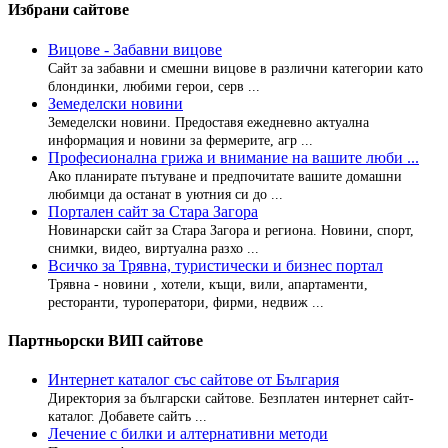
Избрани сайтове
Вицове - Забавни вицове
Сайт за забавни и смешни вицове в различни категории като
блондинки, любими герои, серв ...
Земеделски новини
Земеделски новини. Предоставя ежедневно актуална
информация и новини за фермерите, агр ...
Професионална грижа и внимание на вашите люби ...
Ако планирате пътуване и предпочитате вашите домашни
любимци да останат в уютния си до ...
Портален сайт за Стара Загора
Новинарски сайт за Стара Загора и региона. Новини, спорт,
снимки, видео, виртуална разхо ...
Всичко за Трявна, туристически и бизнес портал
Трявна - новини , хотели, къщи, вили, апартаменти,
ресторанти, туроператори, фирми, недвиж ...
Партньорски ВИП сайтове
Интернет каталог със сайтове от България
Директория за български сайтове. Безплатен интернет сайт-
каталог. Добавете сайтъ ...
Лечение с билки и алтернативни методи