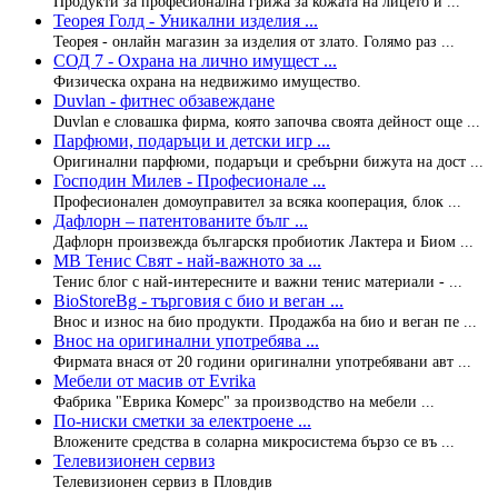
Продукти за професионална грижа за кожата на лицето и ...
Теорея Голд - Уникални изделия ...
Теорея - онлайн магазин за изделия от злато. Голямо раз ...
СОД 7 - Охрана на лично имущест ...
Физическа охрана на недвижимо имущество.
Duvlan - фитнес обзавеждане
Duvlan e словашка фирма, която започва своята дейност още ...
Парфюми, подаръци и детски игр ...
Оригинални парфюми, подаръци и сребърни бижута на дост ...
Господин Милев - Професионале ...
Професионален домоуправител за всяка кооперация, блок ...
Дафлорн – патентованите бълг ...
Дафлорн произвежда българскя пробиотик Лактера и Биом ...
МВ Тенис Свят - най-важното за ...
Тенис блог с най-интересните и важни тенис материали - ...
BioStoreBg - търговия с био и веган ...
Внос и износ на био продукти. Продажба на био и веган пе ...
Внос на оригинални употребява ...
Фирмата внася от 20 години оригинални употребявани авт ...
Мебели от масив от Evrika
Фабрика "Еврика Комерс" за производство на мебели ...
По-ниски сметки за електроене ...
Вложените средства в соларна микросистема бързо се въ ...
Телевизионен сервиз
Телевизионен сервиз в Пловдив