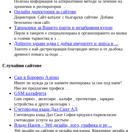
Полезна информация за алтернативни методи за лечение на
хронични и респираторни ...
Онлайн директория за сайтове
Директория. Сайт-каталог с български сайтове. Добави
безплатно своя сайт.
Танцьорки за Вашето парти и незабравим купон
Перли в танците е специализирана в организирането на малки
и големи тържества и з ...
Доброто здраве идва с добър имунитет и липса н ...
Златото е най-дестресиращия благороден метал и от дълбока
древност помага за подо ...
Случайни сайтове
Ски в Боровец Алпин
Имате ли нужда да си наемете екипировка за ски под наем?
Ние ви предлагаме професи ...
GSM калъфчета
Gsm сервиз , аксесоари , калъфи , протектори , зарядни
устройства и други аксесоари з ...
Счетоводна къща Дал Сиат АД
Счетоводна къща Дал Сиат София предлага първокласни
счетоводни услуги на достъпн ...
Владо Нацев – Уеб дизайн, лого, графика и ре ...
Уеб дизайн на сайтове и онлайн магазини. Креативен дизайн и