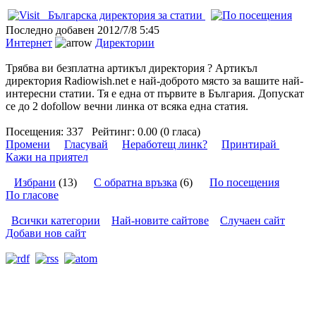
Българска директория за статии
Последно добавен
2012/7/8 5:45
Интернет
Директории
Трябва ви безплатна артикъл директория ? Артикъл
директория Radiowish.net е най-доброто място за вашите най-
интересни статии. Тя е една от първите в България. Допускат
се до 2 dofollow вечни линка от всяка една статия.
Посещения:
337
Рейтинг:
0.00 (0 гласа)
Промени
Гласувай
Неработещ линк?
Принтирай
Кажи на приятел
Избрани
(13)
С обратна връзка
(6)
По посещения
По гласове
Всички категории
Най-новите сайтове
Случаен сайт
Добави нов сайт