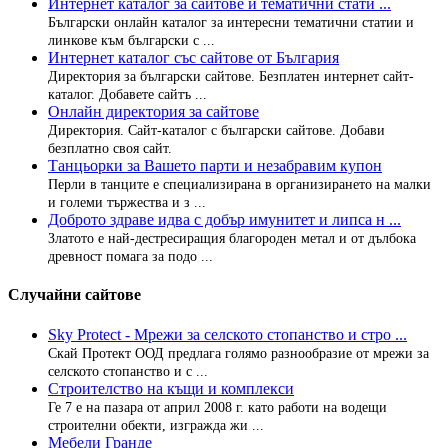
Интернет каталог за сайтове и тематични стати ...
Български онлайн каталог за интересни тематични статии и
линкове към български с ...
Интернет каталог със сайтове от България
Директория за български сайтове. Безплатен интернет сайт-
каталог. Добавете сайтъ ...
Онлайн директория за сайтове
Директория. Сайт-каталог с български сайтове. Добави
безплатно своя сайт.
Танцьорки за Вашето парти и незабравим купон
Перли в танците е специализирана в организирането на малки
и големи тържества и з ...
Доброто здраве идва с добър имунитет и липса н ...
Златото е най-дестресиращия благороден метал и от дълбока
древност помага за подо ...
Случайни сайтове
Sky Protect - Мрежи за селското стопанство и стро ...
Скай Протект ООД предлага голямо разнообразие от мрежи за
селското стопанство и с ...
Строителство на къщи и комплекси
Ге 7 е на пазара от април 2008 г. като работи на водещи
строителни обекти, изгражда жи ...
Мебели Гранде