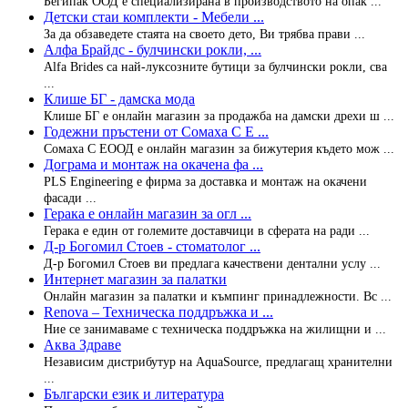
Бегипак ООД е специализирана в производството на опак ...
Детски стаи комплекти - Мебели ...
За да обзаведете стаята на своето дето, Ви трябва прави ...
Алфа Брайдс - булчински рокли, ...
Alfa Brides са най-луксозните бутици за булчински рокли, сва
...
Клише БГ - дамска мода
Клише БГ е онлайн магазин за продажба на дамски дрехи ш ...
Годежни пръстени от Сомаха С Е ...
Сомаха С ЕООД е онлайн магазин за бижутерия където мож ...
Дограма и монтаж на окачена фа ...
PLS Engineering е фирма за доставка и монтаж на окачени
фасади ...
Герака е онлайн магазин за огл ...
Герака е един от големите доставчици в сферата на ради ...
Д-р Богомил Стоев - стоматолог ...
Д-р Богомил Стоев ви предлага качествени дентални услу ...
Интернет магазин за палатки
Онлайн магазин за палатки и къмпинг принадлежности. Вс ...
Renova – Техническа поддръжка и ...
Ние се занимаваме с техническа поддръжка на жилищни и ...
Аква Здраве
Независим дистрибутур на AquaSource, предлагащ хранителни
...
Български език и литература