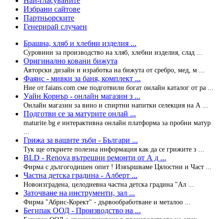
Най-гласуваните
Избрани сайтове
Партньорските
Генерирай случаен
Брашна, хляб и хлебни изделия ...
Суровини за производство на хляб, хлебни изделия, слад ...
Оригинално ковани бижута
Авторски дизайн и изработка на бижута от сребро, мед, м ...
Фаянс - мивки за баня, комплект ...
Ние от faians.com сме подготвили богат онлайн каталог от ра ...
Уайн Корнър - онлайн магазин з ...
Онлайн магазин за вино и спиртни напитки селекция на А ...
Подготви се за матурите онлай ...
maturite.bg е интерактивна онлайн платформа за пробни матур
...
Грижа за вашите зъби - Българи ...
Тук ще откриете полезна информация как да се грижите з ...
BLD - Renova вътрешни ремонти от А д ...
Фирма с дългогодишен опит ! Извършваме Цялостни и Част ...
Частна детска градина - Алберт ...
Новоизградена, целодневна частна детска градина "Ал ...
Заточване на инструменти, зал ...
Фирма "Абрис-Корект" - дървообработване и металоо ...
Бегипак ООД - Производство на ...