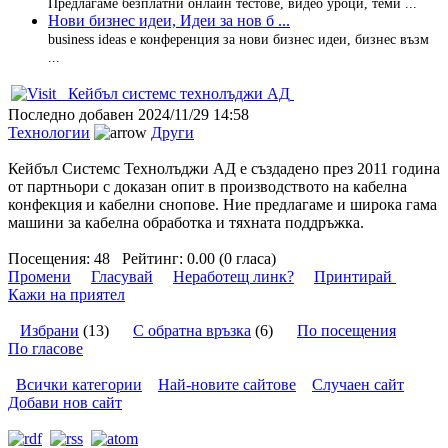
Предлагаме безплатни онлайн тестове, видео уроци, теми ...
Нови бизнес идеи, Идеи за нов б ...
business ideas е конференция за нови бизнес идеи, бизнес възм
...
Кейбъл системс технолъджи АД
Последно добавен
2024/11/29 14:58
Технологии
Други
Кейбъл Системс Технолъджи АД е създадено през 2011 година
от партньори с доказан опит в производството на кабелна
конфекция и кабелни снопове. Ние предлагаме и широка гама
машини за кабелна обработка и тяхната поддръжка.
Посещения:
48
Рейтинг:
0.00 (0 гласа)
Промени
Гласувай
Неработещ линк?
Принтирай
Кажи на приятел
Избрани
(13)
С обратна връзка
(6)
По посещения
По гласове
Всички категории
Най-новите сайтове
Случаен сайт
Добави нов сайт