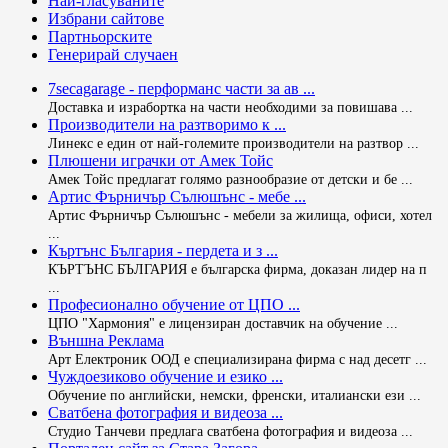
Най-гласуваните
Избрани сайтове
Партньорските
Генерирай случаен
7secagarage - перформанс части за ав ...
Доставка и израбортка на части необходими за повишава ...
Производители на разтворимо к ...
Линекс е един от най-големите производители на разтвор ...
Плюшени играчки от Амек Тойс
Амек Тойс предлагат голямо разнообразие от детски и бе ...
Aртис Фърничър Сълюшънс - мебе ...
Aртис Фърничър Сълюшънс - мебели за жилища, офиси, хотел
...
Къртънс България - пердета и з ...
КЪРТЪНС БЪЛГАРИЯ е българска фирма, доказан лидер на п
...
Професионално обучение от ЦПО ...
ЦПО "Хармония" е лицензиран доставчик на обучение ...
Външна Реклама
Арт Електроник ООД е специализирана фирма с над десетг ...
Чуждоезиково обучение и езико ...
Обучение по английски, немски, френски, италиански ези ...
Сватбена фотография и видеоза ...
Студио Танчеви предлага сватбена фотография и видеоза ...