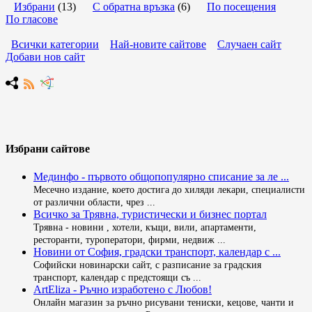
Избрани
(13)
С обратна връзка
(6)
По посещения
По гласове
Всички категории
Най-новите сайтове
Случаен сайт
Добави нов сайт
Избрани сайтове
Мединфо - първото общопопулярно списание за ле ...
Месечно издание, което достига до хиляди лекари, специалисти
от различни области, чрез ...
Всичко за Трявна, туристически и бизнес портал
Трявна - новини , хотели, къщи, вили, апартаменти,
ресторанти, туроператори, фирми, недвиж ...
Новини от София, градски транспорт, календар с ...
Софийски новинарски сайт, с разписание за градския
транспорт, календар с предстоящи съ ...
ArtEliza - Ръчно изработено с Любов!
Онлайн магазин за ръчно рисувани тениски, кецове, чанти и