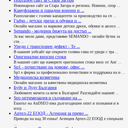
Портален сайт за Стара Загора
Новинарски сайт за Стара Загора и региона. Новини, спор ...
Камуфлажни и парадни военни и ...
Разполагаме с големи капацитети за производство на сп ...
Гъбчо - детски дрехи и обувки и ...
Oнлайн магазин за маркови детски дрехи, обувки и аксесо ...
Semando - модерни бижута на достъп ...
За вас мили дами, представяме SEMANDO - онлайн бутик за
сти ...
Уреди с транспорен дефект - Те ...
В нашият уебсайт ще откриете голяма гама от уреди с тра ...
Оригинални вносни стоки
В нашият саѝт ще намерите оригинални стоки внос от Анг ...
Sp1 - почистване на домове, офис ...
Sp1 е фирма за професионално почистване и поддръжка на и ...
Медицинска козметика
Онлайн магазин за качествена медицинска козметика
Бубу и Дуду България
Любимите мечета са вече в България! Разгледайте нашият ...
Seo оптимизация и създаване на ...
Екипът на AnDSEO има дългогодишен опит и познания и в
изгр ...
Артел-22 ЕООД - Агенция за прево ...
Преводи на над 30 езика! Агенция Артел-22 ЕООД е специали
...