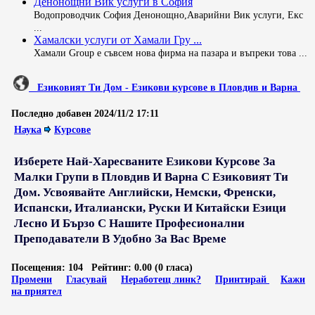
Денонощни Вик услуги в София
Водопроводчик София Денонощно,Aварийни Вик услуги, Екс
...
Хамалски услуги от Хамали Гру ...
Хамали Group е съвсем нова фирма на пазара и въпреки това ...
Езиковият Ти Дом - Езикови курсове в Пловдив и Варна
Последно добавен
2024/11/2 17:11
Наука
Курсове
Изберете Най-Харесваните Езикови Курсове За
Малки Групи в Пловдив И Варна С Езиковият Ти
Дом. Усвоявайте Английски, Немски, Френски,
Испански, Италиански, Руски И Китайски Езици
Лесно И Бързо С Нашите Професионални
Преподаватели В Удобно За Вас Време
Посещения:
104
Рейтинг:
0.00 (0 гласа)
Промени
Гласувай
Неработещ линк?
Принтирай
Кажи
на приятел