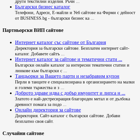
други текстилни изделия. Ръчн ...
Български бизнес каталог
Телефони, Адреси, Е-майли и Уеб сайтове на Фирми с дейност
от BUSINESS.bg - български бизнес ка ...
Партньорски ВИП сайтове
Интернет каталог със сайтове от България
Директория за български сайтове. Безплатен интернет сайт-
каталог. Добавете сайтъ ...
Интернет каталог за сайтове и тематични стати ...
Български онлайн каталог за интересни тематични статии и
линкове към български с ...
Танцьорки за Вашето парти и незабравим купон
Перли в танците е специализирана в организирането на малки
и големи тържества и з ...
Доброто здраве идва с добър имунитет и липса н ...
Златото е най-дестресиращия благороден метал и от дълбока
древност помага за подо ...
Онлайн директория за сайтове
Директория. Сайт-каталог с български сайтове. Добави
безплатно своя сайт.
Случайни сайтове