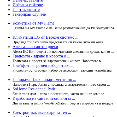
Най-гласуваните
Избрани сайтове
Партньорските
Генерирай случаен
Козметика от Мy Flame
Екипът на My Flame е на Ваше разположение да Ви консултира
...
Климатици LG от Еъркон системс ...
Предвид топлата зима представете си какво лято ни очак ...
Алесса - елегантни дрехи
Alessa BG Ви предлага изключително елегантни дрехи, които ...
Трапезата - здраве и красота о ...
Трапезата е проект за здравословен живот. Новостите в ...
Плейфон - огромен избор от акс ...
Phoneplay.bg, огромен избор от аксесоари, зарядни устройства
...
Панорама Парк - апартаменти но ...
Панорама Парк Запад 2 предплага апартаменти ново строи ...
SoHome Residential Park
Ела в твоя дом – това е посланието, което нашият компле ...
Изработка на сайт или онлайн м ...
Дигитална агенция WebArt-Zlatev предлага изработка и поддръ
...
Електроника, аксесоари за тел ...