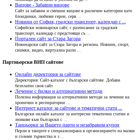
Вицове - Забавни вицове
Сайт за забавни и смешни вицове в различни категории като
блондинки, любими герои, серв ...
Новини от София, градски транспорт, календар с ...
Софийски новинарски сайт, с разписание за градския
транспорт, календар с предстоящи съ ...
Портален сайт за Стара Загора
Новинарски сайт за Стара Загора и региона. Новини, спорт,
снимки, видео, виртуална разхо ...
Партньорски ВИП сайтове
Онлайн директория за сайтове
Директория. Сайт-каталог с български сайтове. Добави
безплатно своя сайт.
Лечение с билки и алтернативни методи
Полезна информация за алтернативни методи за лечение на
хронични и респираторни ...
Интернет каталог за сайтове и тематични стати ...
Български онлайн каталог за интересни тематични статии и
линкове към български с ...
Танцьорки за Вашето парти и незабравим купон
Перли в танците е специализирана в организирането на малки
и големи тържества и з ...