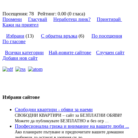
Посещения:
78
Рейтинг:
0.00 (0 гласа)
Промени
Гласувай
Неработещ линк?
Принтирай
Кажи на приятел
Избрани
(13)
С обратна връзка
(6)
По посещения
По гласове
Всички категории
Най-новите сайтове
Случаен сайт
Добави нов сайт
Избрани сайтове
Свободни квартири - обяви за наеми
СВОБОДНИ КВАРТИРИ – сайт за БЕЗПЛАТНИ ОБЯВИ!
Можете да публикувате БЕЗПЛАТНО и без огр ...
Професионална грижа и внимание на вашите люби ...
Ако планирате пътуване и предпочитате вашите домашни
любимци да останат в уютния си до ...