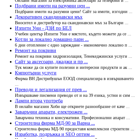
Онлайн Магазин за електроника аксесоари за телефони и ...
Подбрани имоти на разумни цен ...
Подбрани имоти на разумни цени! Сайт за имоти, изгодни ...
Декоративен скандинавски мъх
Вносител и дистрибутор на скандинавски мъх за Българи ...
Изпити Уни - ДЗИ по БЕЛ
Учебен център Изпити Уни е мястото, където можете да се ...
Котли за локално домашно парн ...
6 дни отопление с едно зареждане - икономично локално п ...
Ремонт на покриви
Ремонт на покриви хидроизолация, Тенекеджииски услуги ...
Сайт за аксесоари, джаджи и пр ...
Тук може да си купите полезни и интересни продукти и ак ...
Кмпютърни услуги
Фирма ВН Дистрибушън ЕООД специализира в извършването
...
Преводи и легализация от прев ...
Извършваме писмени преводи от и на 39 езика, устни и сим ...
Лампи втора употреба
В онлайн магазин Хоби ще откриете разнообразие от каче ...
Заваръчни апарати, електрожен ...
Заваръчна техника и консумативи. Професионални апарат ...
Строителна фирма МД-90 за Варна ...
Строителна фирма МД-90 предоставя комплексни строителн ...
Изработка, подръжка и SEO оптим ...