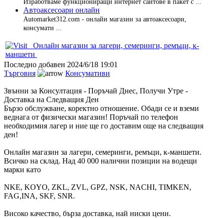
Изработваме функциониращи интернет сайтове в пакет с ...
Автоаксесоари онлайн
Automarket312.com - онлайн магазин за автоаксесоари,
консумати ...
Онлайн магазин за лагери, семеринги, ремъци, к-
маншети
Последно добавен
2024/6/18 19:01
Търговия
Консумативи
Звънни за Консултация - Поръчай Днес, Получи Утре -
Доставка на Следващия Ден
Бързо обслужване, коректно отношение. Обади се и вземи
веднага от физически магазин! Поръчай по телефон
необходимия лагер и ние ще го доставим още на следващия
ден!
Онлайн магазин за лагери, семеринги, ремъци, к-маншети.
Всичко на склад. Над 40 000 налични позиции на водещи
марки като
NKE, KOYO, ZKL, ZVL, GPZ, NSK, NACHI, TIMKEN,
FAG,INA, SKF, SNR.
Високо качество, бърза доставка, най ниски цени.