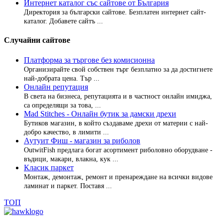
Интернет каталог със сайтове от България
Директория за български сайтове. Безплатен интернет сайт-
каталог. Добавете сайтъ ...
Случайни сайтове
Платформа за търгове без комисионна
Организирайте свой собствен търг безплатно за да достигнете
най-добрата цена. Тър ...
Онлайн репутация
В света на бизнеса, репутацията и в частност онлайн имиджа,
са определящи за това, ...
Mad Stitches - Онлайн бутик за дамски дрехи
Бутиков магазин, в който създаваме дрехи от материи с най-
добро качество, в лимити ...
Аутуит Фиш - магазин за риболов
OutwitFish предлага богат асортимент риболовно оборудване -
въдици, макари, влакна, кук ...
Класик паркет
Монтаж, демонтаж, ремонт и пренареждане на всички видове
ламинат и паркет. Поставя ...
ТОП