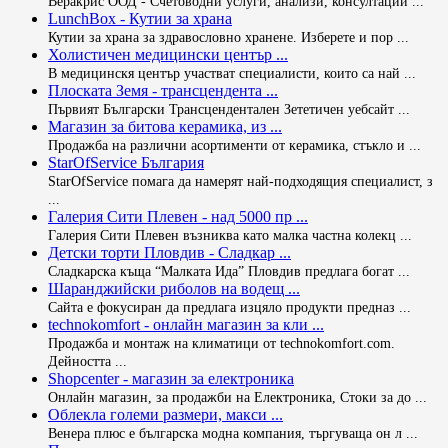
Веракрис ООД - Счетоводни услуги, анализи, консултации ...
LunchBox - Кутии за храна
Кутии за храна за здравословно хранене. Изберете и пор ...
Холистичен медицински център ...
В медицинскя център участват специалисти, които са най ...
Плоската Земя - трансцендента ...
Първият Български Трансцендентален Зететичен уебсайт ...
Магазин за битова керамика, из ...
Продажба на различни асортименти от керамика, стъкло и ...
StarOfService България
StarOfService помага да намерят най-подходящия специалист, з
...
Галерия Сити Плевен - над 5000 пр ...
Галерия Сити Плевен възниква като малка частна колекц ...
Детски торти Пловдив - Сладкар ...
Сладкарска къща “Малката Ида” Пловдив предлага богат ...
Шаранджийски риболов на водещ ...
Сайта е фокусиран да предлага изцяло продукти предназ ...
technokomfort - онлайн магазин за кли ...
Продажба и монтаж на климатици от technokomfort.com.
Дейността ...
Shopcenter - магазин за електроника
Онлайн магазин, за продажби на Електроника, Стоки за до ...
Облекла големи размери, макси ...
Венера плюс е българска модна компания, търгуваща он л ...