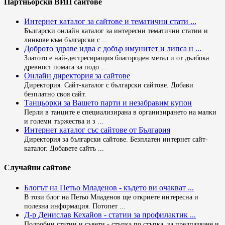
Партньорски ВИП сайтове
Интернет каталог за сайтове и тематични стати ...
Български онлайн каталог за интересни тематични статии и
линкове към български с ...
Доброто здраве идва с добър имунитет и липса н ...
Златото е най-дестресиращия благороден метал и от дълбока
древност помага за подо ...
Онлайн директория за сайтове
Директория. Сайт-каталог с български сайтове. Добави
безплатно своя сайт.
Танцьорки за Вашето парти и незабравим купон
Перли в танците е специализирана в организирането на малки
и големи тържества и з ...
Интернет каталог със сайтове от България
Директория за български сайтове. Безплатен интернет сайт-
каталог. Добавете сайтъ ...
Случайни сайтове
Блогът на Петьо Младенов - където ви очакват ...
В този блог на Петьо Младенов ще откриете интересна и
полезна информация. Потопет ...
Д-р Денислав Кехайов - статии за профилактик ...
Подробни статии и съвети - стъпка по стъпка, за предпазване и