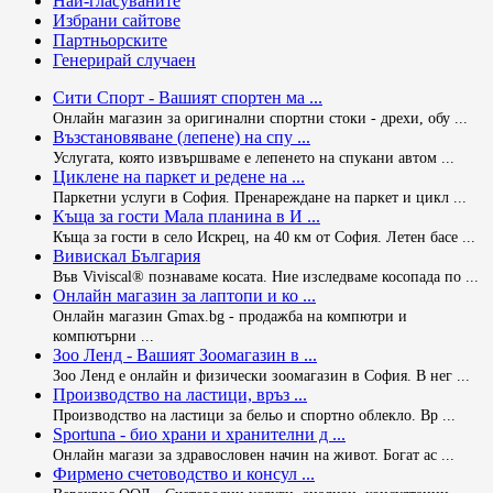
Най-гласуваните
Избрани сайтове
Партньорските
Генерирай случаен
Сити Спорт - Вашият спортен ма ...
Онлайн магазин за оригинални спортни стоки - дрехи, обу ...
Възстановяване (лепене) на спу ...
Услугата, която извършваме е лепенето на спукани автом ...
Циклене на паркет и редене на ...
Паркетни услуги в София. Пренареждане на паркет и цикл ...
Къща за гости Мала планина в И ...
Къща за гости в село Искрец, на 40 км от София. Летен басе ...
Вивискал България
Във Viviscal® познаваме косата. Ние изследваме косопада по ...
Онлайн магазин за лаптопи и ко ...
Онлайн магазин Gmax.bg - продажба на компютри и
компютърни ...
Зоо Ленд - Вашият Зоомагазин в ...
Зоо Ленд е онлайн и физически зоомагазин в София. В нег ...
Производство на ластици, връз ...
Производство на ластици за бельо и спортно облекло. Вр ...
Sportuna - био храни и хранителни д ...
Онлайн магази за здравословен начин на живот. Богат ас ...
Фирмено счетоводство и консул ...