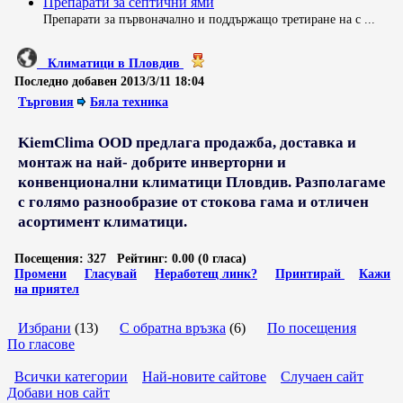
Препарати за септични ями
Препарати за първоначално и поддържащо третиране на с ...
Климатици в Пловдив
Последно добавен
2013/3/11 18:04
Търговия
Бяла техника
KiemClima OOD предлага продажба, доставка и
монтаж на най- добрите инверторни и
конвенционални климатици Пловдив. Разполагаме
с голямо разнообразие от стокова гама и отличен
асортимент климатици.
Посещения:
327
Рейтинг:
0.00 (0 гласа)
Промени
Гласувай
Неработещ линк?
Принтирай
Кажи
на приятел
Избрани
(13)
С обратна връзка
(6)
По посещения
По гласове
Всички категории
Най-новите сайтове
Случаен сайт
Добави нов сайт