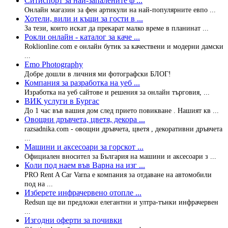
Ситиспорт за най-запалените ф ...
Онлайн магазин за фен артикули на най-популярните евпо ...
Хотели, вили и къщи за гости в ...
За тези, които искат да прекарат малко време в планинат ...
Рокли онлайн - каталог за каче ...
Roklionline.com e онлайн бутик за качествени и модерни дамски
...
Emo Photography
Добре дошли в личния ми фотографски БЛОГ!
Компания за разработка на уеб ...
Изработка на уеб сайтове и решения за онлайн търговия, ...
ВИК услуги в Бургас
До 1 час във вашия дом след прието повикване . Нашият кв ...
Овощни дръвчета, цветя, декора ...
razsadnika.com - овощни дръвчета, цветя , декоративни дръвчета
...
Машини и аксесоари за горскот ...
Официален вносител за България на машини и аксесоари з ...
Коли под наем във Варна на изг ...
PRO Rent A Car Varna е компания за отдаване на автомобили
под на ...
Изберете инфрачервено отопле ...
Redsun ще ви предложи елегантни и ултра-тънки инфрачервен
...
Изгодни оферти за почивки