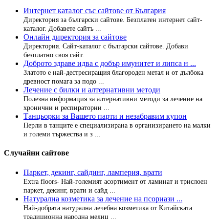
Интернет каталог със сайтове от България
Директория за български сайтове. Безплатен интернет сайт-
каталог. Добавете сайтъ ...
Онлайн директория за сайтове
Директория. Сайт-каталог с български сайтове. Добави
безплатно своя сайт.
Доброто здраве идва с добър имунитет и липса н ...
Златото е най-дестресиращия благороден метал и от дълбока
древност помага за подо ...
Лечение с билки и алтернативни методи
Полезна информация за алтернативни методи за лечение на
хронични и респираторни ...
Танцьорки за Вашето парти и незабравим купон
Перли в танците е специализирана в организирането на малки
и големи тържества и з ...
Случайни сайтове
Паркет, декинг, сайдинг, ламперия, врати
Extra floors- Най-големият асортимент от ламинат и трислоен
паркет, декинг, врати и сайд ...
Натурална козметика за лечение на псориази ...
Най-добрата натурална лечебна козметика от Китайската
традиционна народна медиц ...