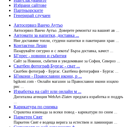
Най-гласуваните
Избрани сайтове
Партньорските
Генерирай случаен
Автосервиз Ванчо Аутъо
Автосервиз Ванчо Аутъо. Доверете ремонтът на вашият ав ...
Автомати за напитки, доставка ...
Ние доставяме топли, студени напитки и пакетирани хран ...
Контактни Лещи
Пазарувайте сигурно и с лекота! Бърза доставка, качест ...
БГпрес - новини и събития
Сайт за Новини, събития и уведомяване за София, Североз ...
Сватбен фотограф Бургас - сват ...
Сватбен фотограф - Бургас. Сватбена фотография - Бургас ...
БГикони - Православни икони, р ...
bgikoni.com - Онлайн магазин за Православни икони изцяло
рис ...
Изработка на сайт или онлайн м ...
Дигитална агенция WebArt-Zlatev предлага изработка и поддръ
...
Карикатура по снимка
Страхотна изненада за всеки повод - карикатури по сним ...
Паркетен Свят
Паркетен Свят е водеща верига за естествен и ламиниран ...