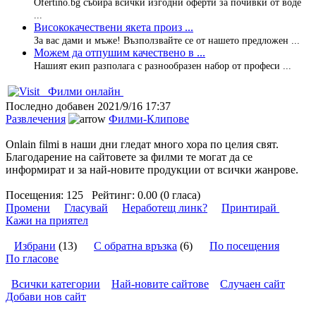
Ofertino.bg събира всички изгодни оферти за почивки от воде
...
Висококачествени якета произ ...
За вас дами и мъже! Възползвайте се от нашето предложен ...
Можем да отпушим качествено в ...
Нашият екип разполага с разнообразен набор от професи ...
Филми онлайн
Последно добавен
2021/9/16 17:37
Развлечения
Филми-Клипове
Onlain filmi в наши дни гледат много хора по целия свят.
Благодарение на сайтовете за филми те могат да се
информират и за най-новите продукции от всички жанрове.
Посещения:
125
Рейтинг:
0.00 (0 гласа)
Промени
Гласувай
Неработещ линк?
Принтирай
Кажи на приятел
Избрани
(13)
С обратна връзка
(6)
По посещения
По гласове
Всички категории
Най-новите сайтове
Случаен сайт
Добави нов сайт