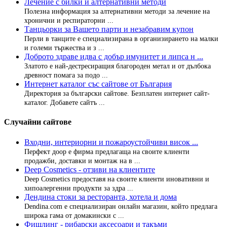
Лечение с билки и алтернативни методи
Полезна информация за алтернативни методи за лечение на
хронични и респираторни ...
Танцьорки за Вашето парти и незабравим купон
Перли в танците е специализирана в организирането на малки
и големи тържества и з ...
Доброто здраве идва с добър имунитет и липса н ...
Златото е най-дестресиращия благороден метал и от дълбока
древност помага за подо ...
Интернет каталог със сайтове от България
Директория за български сайтове. Безплатен интернет сайт-
каталог. Добавете сайтъ ...
Случайни сайтове
Входни, интериорни и пожароустойчиви висок ...
Перфект доор е фирма предлагаща на своите клиенти
продажби, доставки и монтаж на в ...
Deep Cosmetics - отзиви на клиентите
Deep Cosmetics предоставя на своите клиенти иновативни и
хипоалергенни продукти за здра ...
Дендина стоки за ресторанта, хотела и дома
Dendina.com е специализиран онлайн магазин, който предлага
широка гама от домакински с ...
Фишлинг - рибарски аксесоари и такъми