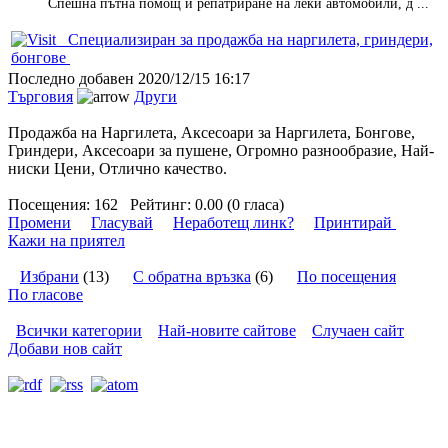
Спешна пътна помощ и репатриране на леки автомобили, д ...
Специализиран за продажба на наргилета, гриндери,
бонгове
Последно добавен
2020/12/15 16:17
Търговия
Други
Продажба на Наргилета, Аксесоари за Наргилета, Бонгове,
Гриндери, Аксесоари за пушене, Огромно разнообразие, Най-
ниски Цени, Отлично качество.
Посещения:
162
Рейтинг:
0.00 (0 гласа)
Промени
Гласувай
Неработещ линк?
Принтирай
Кажи на приятел
Избрани
(13)
С обратна връзка
(6)
По посещения
По гласове
Всички категории
Най-новите сайтове
Случаен сайт
Добави нов сайт