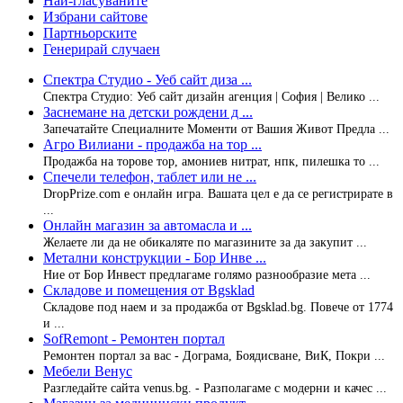
Най-гласуваните
Избрани сайтове
Партньорските
Генерирай случаен
Спектра Студио - Уеб сайт диза ...
Спектра Студио: Уеб сайт дизайн агенция | София | Велико ...
Заснемане на детски рождени д ...
Запечатайте Специалните Моменти от Вашия Живот Предла ...
Агро Вилиани - продажба на тор ...
Продажба на торове тор, амониев нитрат, нпк, пилешка то ...
Спечели телефон, таблет или не ...
DropPrize.com е онлайн игра. Вашата цел е да се регистрирате в
...
Онлайн магазин за автомасла и ...
Желаете ли да не обикаляте по магазините за да закупит ...
Метални конструкции - Бор Инве ...
Ние от Бор Инвест предлагаме голямо разнообразие мета ...
Складове и помещения от Bgsklad
Складове под наем и за продажба от Bgsklad.bg. Повече от 1774
и ...
SofRemont - Ремонтен портал
Ремонтен портал за вас - Дограма, Боядисване, ВиК, Покри ...
Мебели Венус
Разгледайте сайта venus.bg. - Разполагаме с модерни и качес ...