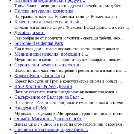
Магазин за медицински продукт ...
Тонус Еласт - медицински продукти с лечебното въздейст ...
Полска натурална козметика
Натурална козметика. Козметика за лице. Козметика за т ...
Качествени автоаксесоари от Ф ...
Онлайн магазина на фирма Флексзон ЕООД разполага с изк ...
Десаби дизайн
Разнообразие от продукти и услуги - светещи табели, нео ...
SoHome Residential Park
Ела в твоя дом – това е посланието, което нашият компле ...
Медицински изделия, помощни с ...
Медицински изделия: говорни и слухови апарати, глюкоме ...
Строителни ремонти - цялостни ...
Цялостни или частични вътрешни ремонти на изгодни цен ...
Корект Консултинг Груп
Корект Консултинг Груп е консултантска фирма в област ...
RSO Хостинг & Уеб Дизайн
Част от услугите, които предлагаме включват споделен х ...
Съдържание от Българи за Бълг ...
Прочетете забавни истории, вижте смешни снимки и науче ...
Академия РеМи
Музикална академия РеМи предлага уроци по пиано, пеене ...
Онлайн Магазин - Дентал Спейс
Дентал Спейс - Внос и износ на стоматологични, зъботехн ...
Спешна пътна помощ и репатрир ...