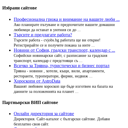
Избрани сайтове
Професионална грижа и внимание на вашите люби ...
Ако планирате пътуване и предпочитате вашите домашни
любимци да останат в уютния си до ...
Търсите и предлагате работа?
Търсите работа - cvjobs.bg работата ще ви открие!
Регистрирайте се и получете покана за инте ...
Новини от София, градски транспорт, календар с ...
Софийски новинарски сайт, с разписание за градския
транспорт, календар с предстоящи съ ...
Всичко за Трявна, туристически и бизнес портал
Трявна - новини , хотели, къщи, вили, апартаменти,
ресторанти, туроператори, фирми, недвиж ...
Хороскопи от AstroData
Вашият любовен хороскоп ще бъде изготвен на базата на
данните за положенията на планет ...
Партньорски ВИП сайтове
Онлайн директория за сайтове
Директория. Сайт-каталог с български сайтове. Добави
безплатно своя сайт.