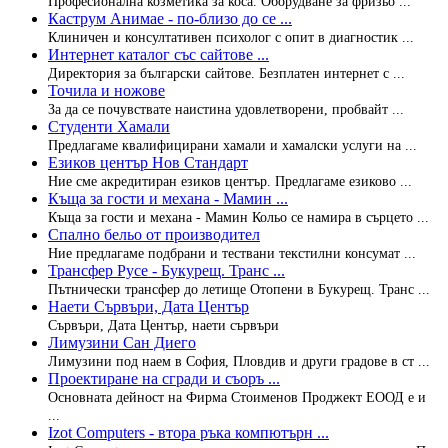
Професионална козметика за коса. Оборудване за фризьо ...
Каструм Анимае - по-близо до се ...
Клиничен и консултативен психолог с опит в диагностик ...
Интернет каталог със сайтове ...
Директория за български сайтове. Безплатен интернет с ...
Точила и ножове
За да се почувствате наистина удовлетворени, пробвайт ...
Студенти Хамали
Предлагаме квалифицирани хамали и хамалски услуги на ...
Езиков център Нов Стандарт
Ние сме акредитиран езиков център. Предлагаме езиково ...
Къща за гости и механа - Мамин ...
Къща за гости и механа - Мамин Кольо се намира в сърцето ...
Спално бельо от производител
Ние предлагаме подбрани и тествани текстилни консумат ...
Трансфер Русе - Букурещ. Транс ...
Пътнически трансфер до летище Отопени в Букурещ. Транс ...
Наети Сървъри, Дата Център
Сървъри, Дата Център, наети сървъри
Лимузини Сан Диего
Лимузини под наем в София, Пловдив и други градове в ст ...
Проектиране на сгради и съоръ ...
Основната дейност на Фирма Стоименов Проджект ЕООД е и
...
Izot Computers - втора ръка компютърн ...