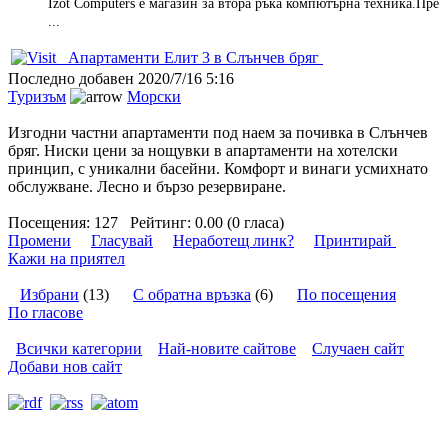
Izot Computers е магазин за втора ръка компютърна техника.Пре
...
Апартаменти Елит 3 в Слънчев бряг
Последно добавен
2020/7/16 5:16
Туризъм
Морски
Изгодни частни апартаменти под наем за почивка в Слънчев
бряг. Ниски цени за нощувки в апартаменти на хотелски
принцип, с уникални басейни. Комфорт и винаги усмихнато
обслужване. Лесно и бързо резервиране.
Посещения:
127
Рейтинг:
0.00 (0 гласа)
Промени
Гласувай
Неработещ линк?
Принтирай
Кажи на приятел
Избрани
(13)
С обратна връзка
(6)
По посещения
По гласове
Всички категории
Най-новите сайтове
Случаен сайт
Добави нов сайт