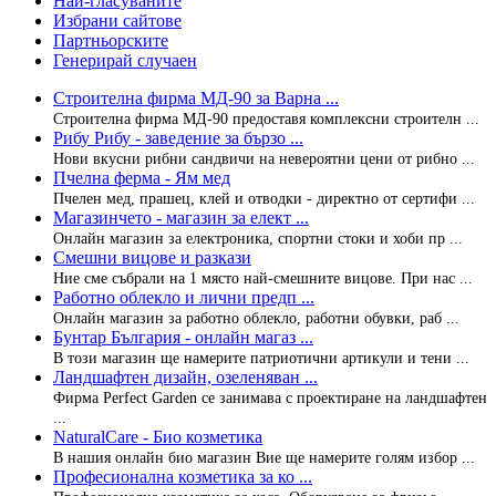
Най-гласуваните
Избрани сайтове
Партньорските
Генерирай случаен
Строителна фирма МД-90 за Варна ...
Строителна фирма МД-90 предоставя комплексни строителн ...
Рибу Рибу - заведение за бързо ...
Нови вкусни рибни сандвичи на невероятни цени от рибно ...
Пчелна ферма - Ям мед
Пчелен мед, прашец, клей и отводки - директно от сертифи ...
Магазинчето - магазин за елект ...
Онлайн магазин за електроника, спортни стоки и хоби пр ...
Смешни вицове и разкази
Ние сме събрали на 1 място най-смешните вицове. При нас ...
Работно облекло и лични предп ...
Онлайн магазин за работно облекло, работни обувки, раб ...
Бунтар България - онлайн магаз ...
В този магазин ще намерите патриотични артикули и тени ...
Ландшафтен дизайн, озеленяван ...
Фирма Perfect Garden се занимава с проектиране на ландшафтен
...
NaturalCare - Био козметика
В нашия онлайн био магазин Вие ще намерите голям избор ...
Професионална козметика за ко ...