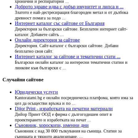
хронични и респираторни ...
Доброто здраве идва с добър имунитет и липса н ...
Златото е най-дестресиращия благороден метал и от дълбока
древност помага за подо ...
Интернет каталог със сайтове от България
Директория за български сайтове. Безплатен интернет сайт-
каталог. Добавете сайтъ ...
Онлайн директория за сайтове
Директория. Сайт-каталог с български сайтове. Добави
безплатно своя сайт.
Интернет каталог за сайтове и тематични стати ...
Български онлайн каталог за интересни тематични статии и
линкове към български с ...
Случайни сайтове
Юридически услуги
Kantoratami.bg е онлайн посредническа платфома, която има за
цел да осъществи връзка и по ...
Dijor Print - изработката на печатни материали
Дийор Принт OOД е фирма с дългогодишен опит в
проектирането и изработката на печат ...
Съновник, хороскопи, именни дни
Съновник с над 30 000 тълкувания на сънища. Статии за
сънищата и тяхното анализиране. ...