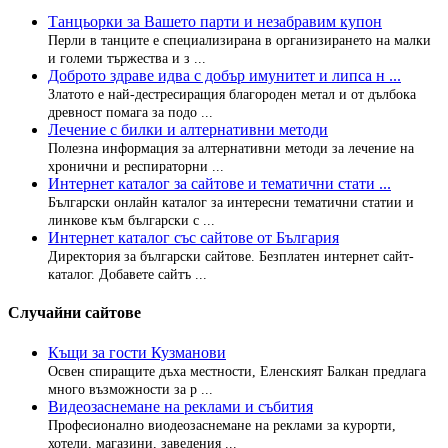
Танцьорки за Вашето парти и незабравим купон
Перли в танците е специализирана в организирането на малки
и големи тържества и з ...
Доброто здраве идва с добър имунитет и липса н ...
Златото е най-дестресиращия благороден метал и от дълбока
древност помага за подо ...
Лечение с билки и алтернативни методи
Полезна информация за алтернативни методи за лечение на
хронични и респираторни ...
Интернет каталог за сайтове и тематични стати ...
Български онлайн каталог за интересни тематични статии и
линкове към български с ...
Интернет каталог със сайтове от България
Директория за български сайтове. Безплатен интернет сайт-
каталог. Добавете сайтъ ...
Случайни сайтове
Къщи за гости Кузманови
Освен спиращите дъха местности, Еленският Балкан предлага
много възможности за р ...
Видеозаснемане на реклами и събития
Професионално виодеозаснемане на реклами за курорти,
хотели, магазини, заведения ...