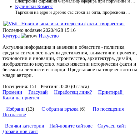
Електронна фармация Фармалайф оферира при поръчение н ...
Кулински Комерс
Търговия на едро и дребно със стоки за бита, професиона ...
Новини, анализи, интересни факти, творчество
Последно добавен
2020/4/28 15:16
Култура
Изкуство
Актуална информация и анализи в областите - политика,
среда за сигурност, научни достижения, климатични промени,
технологии и иновации, строителство, архитектура, дизайн,
изобразително изкуство, малко известни исторически факти и
бележити личности и творци. Представяне на творчеството на
млади автори.
Посещения:
151
Рейтинг:
0.00 (0 гласа)
Промени
Гласувай
Неработещ линк?
Принтирай
Кажи на приятел
Избрани
(13)
С обратна връзка
(6)
По посещения
По гласове
Всички категории
Най-новите сайтове
Случаен сайт
Добави нов сайт