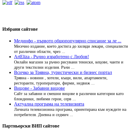
Избрани сайтове
Мединфо - първото общопопулярно списание за ле ...
Месечно издание, което достига до хиляди лекари, специалисти
от различни области, чрез ...
ArtEliza - Ръчно изработено с Любов!
Онлайн магазин за ръчно рисувани тениски, кецове, чанти и
други текстилни изделия. Ръчн ...
Всичко за Трявна, туристически и бизнес портал
Трявна - новини , хотели, къщи, вили, апартаменти,
ресторанти, туроператори, фирми, недвиж ...
Вицове - Забавни вицове
Сайт за забавни и смешни вицове в различни категории като
блондинки, любими герои, серв ...
Актуална програма на телевизията
Личната телевизионна програма, ориентирана към нуждите на
потребителя. Дневна и седмич ...
Партньорски ВИП сайтове