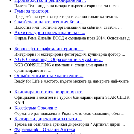
Производство и рециклиране на ...
Палета Тед - лидер на пазара с дървени евро палета и ска ...
Гуми за трактори
Продажба на гуми за трактори и селскостопанска техник ...
Сватбена и парти агенция Бели ...
Цялостна или частична организация на събития: сватби, ...
Архитектурно проектиране на с ...
Фирма Рема Дизайн ЕООД е създадена през 2014. Основната д
...
Бизнес фотография- интериорн ...
Интериорна и екстерирона фотография, кулинарна фотогр ...
NGB Consulting - Образование в чужбин ...
NGB CONSULTING е компания, специализирана в
организирането н ...
Онлайн магазин за хранителни ...
Ready for Life е мястото, където можете да намерите най-яките
...
Блиндирани и интериорни врати
Официален вносител на турски блиндрани врати STAR CELIK
KAPI ...
Козеферма Соколяне
Фермата е разположена в Родопското село Соколяне, обла ...
Българска директория за стати ...
Трябва ви безплатна артикъл директория ? Артикъл дирек ...
Фармалайф – Онлайн Аптека