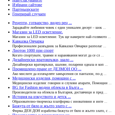
Най-гласуваните
Избрани сайтове
Партньорските
Генерирай случаен
Рецепти, готварство, видео рец ...
Зарадвайте любимия човек с един уникален десерт – шок ...
Магазин за LED осветление.
Магазин за LED осветление. Тук ще намерите най-голямото ...
Кавказка Овчарка
Професионален развъдник за Кавказки Овчарки разполаг ...
Лиотон 1000 при спорт
Когато спортувате, травми и наранявания могат да се сл ...
Дизайнерски вратовръзки, шало ...
Дизайнерски вратовръзки, шалове, поларени одеала и коп ...
Промишлено пране от ДЕЗМОН ОО ...
Ако мислите да изхвърляте замърсения си панталон, по-д ...
Медицински изделия, помощни с ...
Медицински изделия: говорни и слухови апарати, Помощни ...
BG for Fashion модни облекла в Бълга ...
Производители на облекла в България, доставчици и пред ...
История на изкуството и детск ...
Образователно-творческа платформа с иновативни и инте ...
Бижута от бяло и жълто злато с ...
Фирма ДЕН ДОН изработва бижута от бяло и жълто злато, с ...