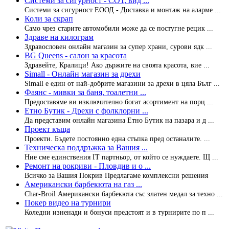
Системи за сигурност - СОТ, вид ...
Системи за сигурност ЕООД - Доставка и монтаж на аларме ...
Коли за скрап
Само чрез старите автомобили може да се постугне рецик ...
Здраве на килограм
Здравословен онлайн магазин за супер храни, сурови ядк ...
BG Queens - салон за красота
Здравейте, Кралици! Ако държите на своята красота, вие ...
Simall - Онлайн магазин за дрехи
Simall е един от най-добрите магазини за дрехи в цяла Бълг ...
Фаянс - мивки за баня, тоалетни ...
Предоставяме ви изключително богат асортимент на порц ...
Етно Бутик - Дрехи с фолклорни ...
Да представим онлайн магазина Етно Бутик на пазара и д ...
Проект къща
Проекти. Бъдете постоянно една стъпка пред останалите. ...
Техническа поддръжка за Вашия ...
Ние сме единствения IT партньор, от който се нуждаете. Щ ...
Ремонт на pокриви - Пловдив и о ...
Всичко за Вашия Покрив Предлагаме комплексни решения
Американски барбекюта на газ ...
Char-Broil Американски барбекюта със златен медал за техно ...
Покер видео на турнири
Коледни изненади и бонуси предстоят и в турнирите по п ...