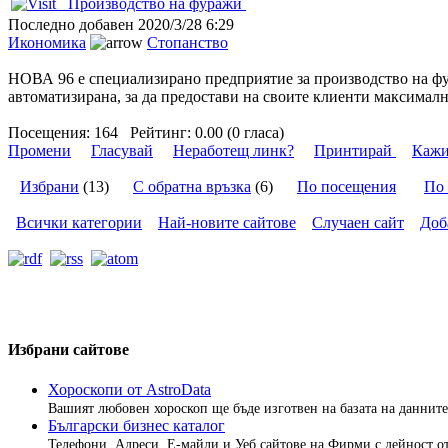
Производство на фуражи
Последно добавен
2020/3/28 6:29
Икономика
Стопанство
НОВА 96 е специализирано предприятие за производство на фур
автоматизирана, за да предостави на своите клиенти максималн
Посещения:
164
Рейтинг:
0.00 (0 гласа)
Промени
Гласувай
Неработещ линк?
Принтирай
Кажи
Избрани
(13)
С обратна връзка
(6)
По посещения
По 
Всички категории
Най-новите сайтове
Случаен сайт
Доб
Избрани сайтове
Хороскопи от AstroData
Вашият любовен хороскоп ще бъде изготвен на базата на данните 
Български бизнес каталог
Телефони, Адреси, Е-майли и Уеб сайтове на Фирми с дейност от