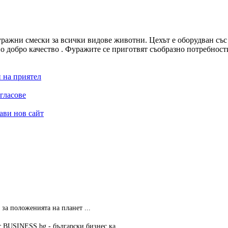
ажни смески за всички видове животни. Цехът е оборудван със с
о добро качество . Фуражите се приготвят съобразно потребност
 на приятел
гласове
ави нов сайт
за положенията на планет ...
 BUSINESS.bg - български бизнес ка ...