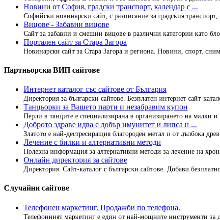
Новини от София, градски транспорт, календар с ...
Софийски новинарски сайт, с разписание за градския транспорт, 
Вицове - Забавни вицове
Сайт за забавни и смешни вицове в различни категории като бло
Портален сайт за Стара Загора
Новинарски сайт за Стара Загора и региона. Новини, спорт, снимк
Партньорски ВИП сайтове
Интернет каталог със сайтове от България
Директория за български сайтове. Безплатен интернет сайт-каталог
Танцьорки за Вашето парти и незабравим купон
Перли в танците е специализирана в организирането на малки и г
Доброто здраве идва с добър имунитет и липса н ...
Златото е най-дестресиращия благороден метал и от дълбока древн
Лечение с билки и алтернативни методи
Полезна информация за алтернативни методи за лечение на хрон
Онлайн директория за сайтове
Директория. Сайт-каталог с български сайтове. Добави безплатно
Случайни сайтове
Телефонен маркетинг. Продажби по телефона.
Телефонният маркетинг е един от най-мощните инструменти за д