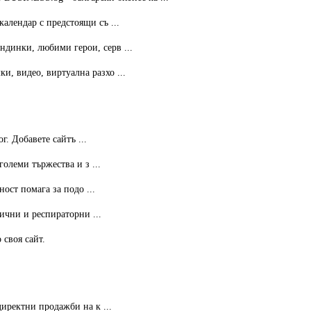
календар с предстоящи съ ...
ндинки, любими герои, серв ...
и, видео, виртуална разхо ...
. Добавете сайтъ ...
олеми тържества и з ...
ост помага за подо ...
ични и респираторни ...
 своя сайт.
иректни продажби на к ...