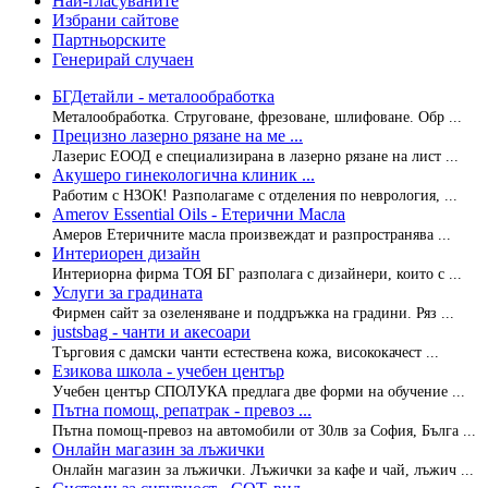
Най-гласуваните
Избрани сайтове
Партньорските
Генерирай случаен
БГДетайли - металообработка
Металообработка. Струговане, фрезоване, шлифоване. Обр ...
Прецизно лазерно рязане на ме ...
Лазерис ЕООД е специализирана в лазерно рязане на лист ...
Акушеро гинекологична клиник ...
Работим с НЗОК! Разполагаме с отделения по неврология, ...
Amerov Essential Oils - Етерични Масла
Амеров Етеричните масла произвеждат и разпространява ...
Интериорен дизайн
Интериорна фирма ТОЯ БГ разполага с дизайнери, които с ...
Услуги за градината
Фирмен сайт за озеленяване и поддръжка на градини. Ряз ...
justsbag - чанти и акесоари
Търговия с дамски чанти естествена кожа, висококачест ...
Езикова школа - учебен център
Учебен център СПОЛУКА предлага две форми на обучение ...
Пътна помощ, репатрак - превоз ...
Пътна помощ-превоз на автомобили от 30лв за София, Бълга ...
Онлайн магазин за лъжички
Онлайн магазин за лъжички. Лъжички за кафе и чай, лъжич ...