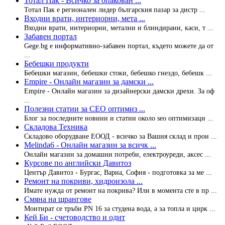
Тотал Пак - Всичко за опакован ...
Тотал Пак е регионален лидер българския пазар за дистр ...
Входни врати, интериорни, мета ...
Входни врати, интериорни, метални и блиндирани, каси, т ...
Забавен портал
Gege.bg е информативно-забавен портал, където можете да от
...
Бебешки продукти
Бебешки магазин, бебешки стоки, бебешко гнездо, бебешк ...
Empire - Онлайн магазин за дамски ...
Empire - Онлайн магазин за дизайнерски дамски дрехи. За оф
...
Полезни статии за СЕО оптимиз ...
Блог за последните новини и статии около seo оптимизаци ...
Складова Техника
Складово оборудване ЕООД - всичко за Вашия склад и прои ...
Melinda6 - Онлайн магазин за всичк ...
Онлайн магазин за домашни потреби, електроуреди, аксес ...
Курсове по английски Давитоз
Център Давитоз - Бургас, Варна, София - подготовка за ме ...
Ремонт на покриви, хидроизола ...
Имате нужда от ремонт на покрива? Или в момента сте в пр ...
Смяна на щрангове
Монтират се тръби PN 16 за студена вода, а за топла и цирк ...
Кей Би - счетоводство и одит