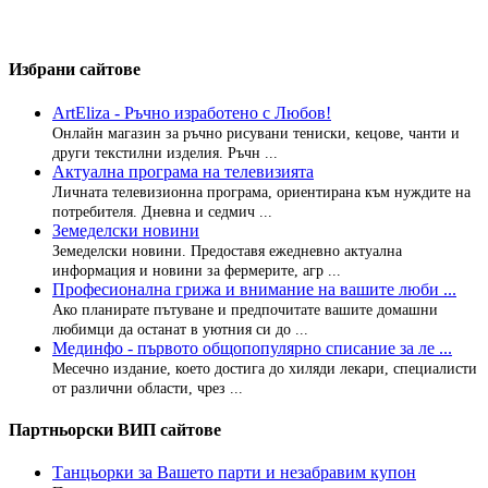
Избрани сайтове
ArtEliza - Ръчно изработено с Любов!
Онлайн магазин за ръчно рисувани тениски, кецове, чанти и
други текстилни изделия. Ръчн ...
Актуална програма на телевизията
Личната телевизионна програма, ориентирана към нуждите на
потребителя. Дневна и седмич ...
Земеделски новини
Земеделски новини. Предоставя ежедневно актуална
информация и новини за фермерите, агр ...
Професионална грижа и внимание на вашите люби ...
Ако планирате пътуване и предпочитате вашите домашни
любимци да останат в уютния си до ...
Мединфо - първото общопопулярно списание за ле ...
Месечно издание, което достига до хиляди лекари, специалисти
от различни области, чрез ...
Партньорски ВИП сайтове
Танцьорки за Вашето парти и незабравим купон