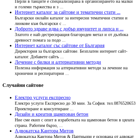
Перли в танците е специализирана в организирането на малки
и големи тържества и з ...
Интернет каталог за сайтове и тематични стати ...
Български онлайн каталог за интересни тематични статии и
линкове към български с ...
Доброто здраве идва с добър имунитет и липса н ...
Златото е най-дестресиращия благороден метал и от дълбока
древност помага за подо ...
Интернет каталог със сайтове от България
Директория за български сайтове. Безплатен интернет сайт-
каталог. Добавете сайтъ ...
Лечение с билки и алтернативни методи
Полезна информация за алтернативни методи за лечение на
хронични и респираторни ...
Случайни сайтове
Електро услуги експресно
Електро услуги Експресно до 30 мин. За София. тел.0876520653
Проектиране и консултиране ...
Дизайн и креатив щампован бетон
Ние сме екип с опит в изработката на щампован бетон в цялата
страна. Работим бързо, ...
Адвокатска Кантора Митов
Адвокатска Кантора Митов & Партньори е основана от адвокат