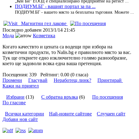
„Кей Би“ ЕООД е специализирано предприятие на регист ...
ПОДИУМ.БГ - вашият портал за па ...
ПОДИУМ.БГ - вашето място за безплатна търговия. Можете ...
Магнитни гел лакове
Последно добавен
2013/1/14 21:45
Мода
Козметика
Когато качествто и цената са водещи при избора на
козметични продукти, то Nalis.bg е правилното място за вас.
Тук ще откриете едно изключително голямо разнообразие,
което ще задоволи всяка една ваша претенция.
Посещения:
339
Рейтинг:
0.00 (0 гласа)
Промени
Гласувай
Неработещ линк?
Принтирай
Кажи на приятел
Избрани
(13)
С обратна връзка
(6)
По посещения
По гласове
Всички категории
Най-новите сайтове
Случаен сайт
Добави нов сайт