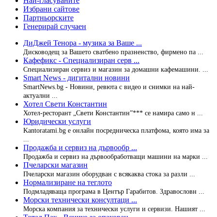
Най-гласуваните
Избрани сайтове
Партньорските
Генерирай случаен
ДиДжей Тенора - музика за Ваше ...
Дисководещ за Вашето сватбено празненство, фирмено па ...
Кафефикс - Специализиран серв ...
Специализиран сервиз и магазин за домашни кафемашини. ...
Smart News - дигитални новини
SmartNews.bg - Новини, ревюта с видео и снимки на най-
актуални ...
Хотел Свети Константин
Хотел-ресторант „Свети Константин”*** се намира само н ...
Юридически услуги
Kantoratami.bg е онлайн посредническа платфома, която има за
...
Продажба и сервиз на дървообр ...
Продажба и сервиз на дървообработващи машини на марки ...
Пчеларски магазин
Пчеларски магазин оборудван с всякаква стока за разли ...
Нормализиране на теглото
Подмладяваща програма в Център Гарабитов. Здравословн ...
Морски технически консултаци ...
Морска компания за технически услуги и сервизи. Нашият ...