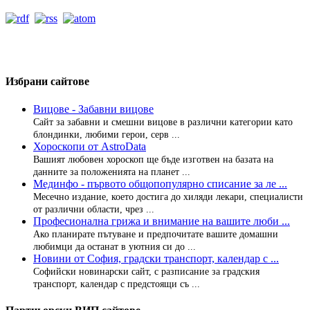
Избрани сайтове
Вицове - Забавни вицове
Сайт за забавни и смешни вицове в различни категории като
блондинки, любими герои, серв ...
Хороскопи от AstroData
Вашият любовен хороскоп ще бъде изготвен на базата на
данните за положенията на планет ...
Мединфо - първото общопопулярно списание за ле ...
Месечно издание, което достига до хиляди лекари, специалисти
от различни области, чрез ...
Професионална грижа и внимание на вашите люби ...
Ако планирате пътуване и предпочитате вашите домашни
любимци да останат в уютния си до ...
Новини от София, градски транспорт, календар с ...
Софийски новинарски сайт, с разписание за градския
транспорт, календар с предстоящи съ ...