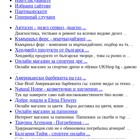
Най-гласуваните
Избрани сайтове
Партньорските
Генерирай случаен
Автосен - дизел сервиз, диагно ...
Диагностика, тестване и ремонт на всички видове дизел ...
Къмършъл форс - мърчъндайзинг, ...
Къмършъл форс - компания за мърчъндайзинг, подбор на тъ ...
Хендмейд продукти от българск ...
Хендмейд продукти от български творци , това са ръчно и ...
Онлайн магазин за спортни дре ...
Онлайн магазин за спортни дрехи и обувки UKShop.bg - дамско
...
Американски барбекюта на газ ...
Char-Broil Американски барбекюта със златен медал за техно ...
Natural Home - козметични и хигиенни ...
Тук ще намерите само най-висококачествените био козме ...
Добре дошли в Elena Flowers
Онлайн магазин за цветя . Бърза доставка на цветя, кошн ...
Онлайн магазин за папионки
Интернет магазин за папионки. Папионки за сватби и тър ...
Траурна Агенция - Погребения - ...
Траурнаагенция.com не е обикновена погребална агенция! ...
България Тийм - спортен онлайн ...