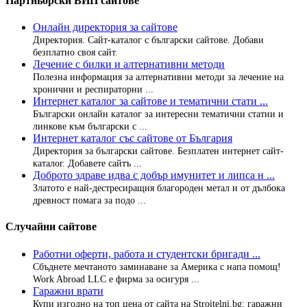
Партньорски ВИП сайтове
Онлайн директория за сайтове
Директория. Сайт-каталог с български сайтове. Добави
безплатно своя сайт.
Лечение с билки и алтернативни методи
Полезна информация за алтернативни методи за лечение на
хронични и респираторни ...
Интернет каталог за сайтове и тематични стати ...
Български онлайн каталог за интересни тематични статии и
линкове към български с ...
Интернет каталог със сайтове от България
Директория за български сайтове. Безплатен интернет сайт-
каталог. Добавете сайтъ ...
Доброто здраве идва с добър имунитет и липса н ...
Златото е най-дестресиращия благороден метал и от дълбока
древност помага за подо ...
Случайни сайтове
Работни оферти, работа и студентски бригади ...
Сбъднете мечтаното заминаване за Америка с напа помощ!
Work Abroad LLC е фирма за осигуря ...
Гаражни врати
Купи изгодно на топ цена от сайта на Stroitelni.bg: гаражни