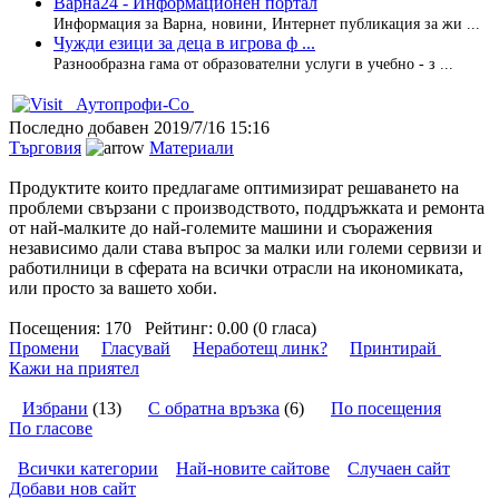
Варна24 - Информационен портал
Информация за Варна, новини, Интернет публикация за жи ...
Чужди езици за деца в игрова ф ...
Разнообразна гама от образователни услуги в учебно - з ...
Аутопрофи-Со
Последно добавен
2019/7/16 15:16
Търговия
Материали
Продуктите които предлагаме оптимизират решаването на
проблеми свързани с производството, поддръжката и ремонта
от най-малките до най-големите машини и съоражения
независимо дали става въпрос за малки или големи сервизи и
работилници в сферата на всички отрасли на икономиката,
или просто за вашето хоби.
Посещения:
170
Рейтинг:
0.00 (0 гласа)
Промени
Гласувай
Неработещ линк?
Принтирай
Кажи на приятел
Избрани
(13)
С обратна връзка
(6)
По посещения
По гласове
Всички категории
Най-новите сайтове
Случаен сайт
Добави нов сайт