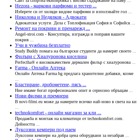
Сайт за спортна екипировка с високо съдържание на паму ...
Hezora - маркови парфюми и тестер ...
Изберете си от хиляди видове парфюми и използвайте гол ...
Николова и Недялков - Адвокати
Адвокатски услуги. Дела с Топлофикация София и Софийск ...
Ремонт на покриви и пренарежд ...
Angel-stroi.com - Консултира, изгражда и поправя вашите
покрив ...
Учи в чужбина безплатно
Study Buddy помага на български студенти да намерят своето ...
Филъри с Хиалуронова киселина
Perfectha® е висококачествен дермален филър с хиалуронова ...
Farma - Онлайн Аптека
Онлайн Аптека Farma.bg предлага хранителни добавки, козме
...
Бластиране, дробометене, пясъ ...
Ние имаме богат професионален опит и сериозно обръщам ...
Нови филми и премиери
В novi-filmi.eu може да намерите всичко най-ново в света на ки
...
technokomfort - онлайн магазин за кли ...
Продажба и монтаж на климатици от technokomfort.com.
Дейността ...
Луксозни кемпери под наем
Луксозни кемпери на добра цена оборудвани за незабрав ...