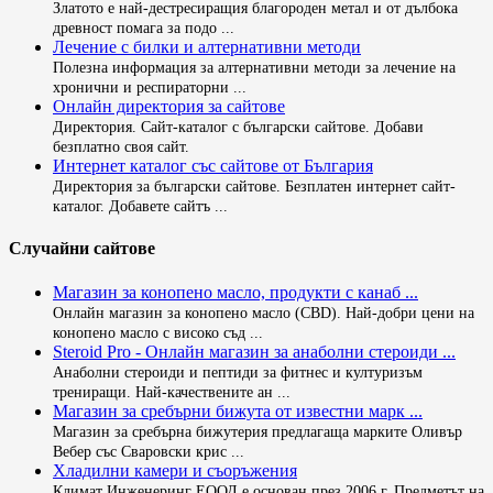
Златото е най-дестресиращия благороден метал и от дълбока
древност помага за подо ...
Лечение с билки и алтернативни методи
Полезна информация за алтернативни методи за лечение на
хронични и респираторни ...
Онлайн директория за сайтове
Директория. Сайт-каталог с български сайтове. Добави
безплатно своя сайт.
Интернет каталог със сайтове от България
Директория за български сайтове. Безплатен интернет сайт-
каталог. Добавете сайтъ ...
Случайни сайтове
Магазин за конопено масло, продукти с канаб ...
Онлайн магазин за конопено масло (CBD). Най-добри цени на
конопено масло с високо съд ...
Steroid Pro - Онлайн магазин за анаболни стероиди ...
Анаболни стероиди и пептиди за фитнес и културизъм
трениращи. Най-качествените ан ...
Магазин за сребърни бижута от известни марк ...
Магазин за сребърна бижутерия предлагаща марките Оливър
Вебер със Сваровски крис ...
Хладилни камери и съоръжения
Климат Инженеринг ЕООД е основан през 2006 г. Предметът на