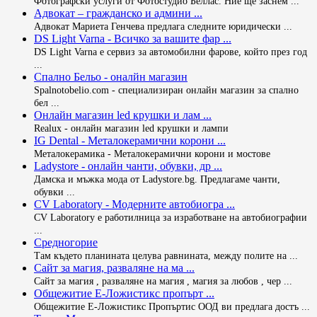
Фотографски услуги от Фотостудио Беллас. Ние ще заснем ...
Адвокат – гражданско и админи ...
Адвокат Мариета Генчева предлага следните юридически ...
DS Light Varna - Всичко за вашите фар ...
DS Light Varna е сервиз за автомобилни фарове, който през год
...
Спално Бельо - оналйн магазин
Spalnotobelio.com - специализиран онлайн магазин за спално
бел ...
Онлайн магазин led крушки и лам ...
Realux - онлайн магазин led крушки и лампи
IG Dental - Металокерамични корони ...
Металокерамика - Металокерамични корони и мостове
Ladystore - онлайн чанти, обувки, др ...
Дамска и мъжка мода от Ladystore.bg. Предлагаме чанти,
обувки ...
CV Laboratory - Модерните автобиогра ...
CV Laboratory е работилница за изработване на автобиографии
...
Средногорие
Там където планината целува равнината, между полите на ...
Сайт за магия, разваляне на ма ...
Сайт за магия , разваляне на магия , магия за любов , чер ...
Общежитие Е-Ложистикс пропърт ...
Общежитие Е-Ложистикс Пропъртис ООД ви предлага достъ ...