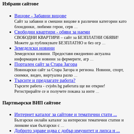
Избрани сайтове
Вицове - Забавни вицове
Сайт за забавни и смешни вицове в различни категории като
блондинки, любими герои, серв ...
Свободни квартири - обяви за наеми
СВОБОДНИ КВАРТИРИ – сайт за БЕЗПЛАТНИ ОБЯВИ!
Можете да публикувате БЕЗПЛАТНО и без огр ...
Земеделски новини
Земеделски новини. Предоставя ежедневно актуална
информация и новини за фермерите, агр ...
Портален сайт за Стара Загора
Новинарски сайт за Стара Загора и региона. Новини, спорт,
снимки, видео, виртуална разхо ...
Търсите и предлагате работа?
Търсите работа - cvjobs.bg работата ще ви открие!
Регистрирайте се и получете покана за инте ...
Партньорски ВИП сайтове
Интернет каталог за сайтове и тематични стати ...
Български онлайн каталог за интересни тематични статии и
линкове към български с ...
Доброто здраве идва с добър имунитет и липса н ...