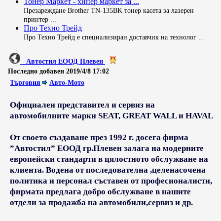
Тонер Маркет - хипер маркет за ...
Презареждане Brother TN-135BK тонер касета за лазерен
принтер ...
Про Техно Трейд
Про Техно Трейд е специализиран доставчик на технолог ...
Автостил ЕООД Плевен
Последно добавен
2019/4/8 17:02
Търговия
Авто-Мото
Официален представител и сервиз на
автомобилните марки SEAT, GREAT WALL и HAVAL
От своето създаване през 1992 г. досега фирма
”Автостил” ЕООД гр.Плевен залага на модерните
европейски стандарти в цялостното обслужване на
клиента. Водена от последователна ,целенасочена
политика и персонал съставен от професионалисти,
фирмата предлага добро обслужване в нашите
отдели за продажба на автомобили,сервиз и др.