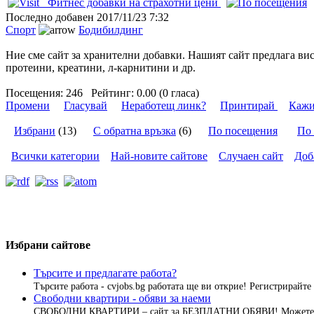
Фитнес добавки на страхотни цени
Последно добавен
2017/11/23 7:32
Спорт
Бодибилдинг
Ние сме сайт за хранителни добавки. Нашият сайт предлага ви
протеини, креатини, л-карнитини и др.
Посещения:
246
Рейтинг:
0.00 (0 гласа)
Промени
Гласувай
Неработещ линк?
Принтирай
Кажи
Избрани
(13)
С обратна връзка
(6)
По посещения
По 
Всички категории
Най-новите сайтове
Случаен сайт
Доб
Избрани сайтове
Търсите и предлагате работа?
Търсите работа - cvjobs.bg работата ще ви открие! Регистрирайте 
Свободни квартири - обяви за наеми
СВОБОДНИ КВАРТИРИ – сайт за БЕЗПЛАТНИ ОБЯВИ! Можете да