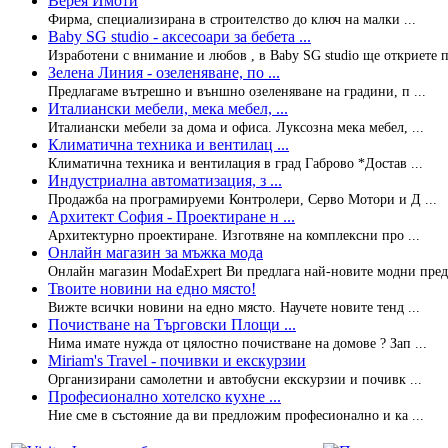
Верея Имоти
Фирма, специализирана в строителство до ключ на малки ...
Baby SG studio - аксесоари за бебета ...
Изработени с внимание и любов , в Baby SG studio ще откриете п 
Зелена Линия - озеленяване, по ...
Предлагаме вътрешно и външно озеленяване на градини, п ...
Италиански мебели, мека мебел, ...
Италиански мебели за дома и офиса. Луксозна мека мебел, ...
Климатична техника и вентилац ...
Климатична техника и вентилация в град Габрово *Достав ...
Индустриална автоматизация, з ...
Продажба на програмируеми Контролери, Серво Мотори и Д ...
Архитект София - Проектиране н ...
Архитектурно проектиране. Изготвяне на комплексни про ...
Онлайн магазин за мъжка мода
Онлайн магазин ModaExpert Ви предлага най-новите модни пред 
Твоите новини на едно място!
Вижте всички новини на едно място. Научете новите тенд ...
Почистване на Търговски Площи ...
Нима имате нужда от цялостно почистване на домове ? Зап ...
Miriam's Travel - почивки и екскурзии
Организирани самолетни и автобусни екскурзии и почивк ...
Професионално хотелско кухне ...
Ние сме в състояние да ви предложим професионално и ка ...