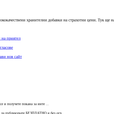
сококачествени хранителни добавки на страхотни цени. Тук ще н
 на приятел
гласове
ави нов сайт
се и получете покана за инте ...
 публикувате БЕЗПЛАТНО и без огр ...