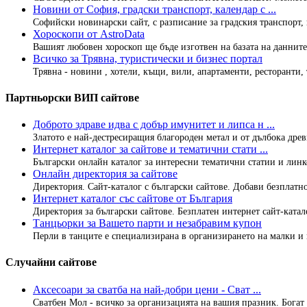
Новини от София, градски транспорт, календар с ...
Софийски новинарски сайт, с разписание за градския транспорт, 
Хороскопи от AstroData
Вашият любовен хороскоп ще бъде изготвен на базата на данните 
Всичко за Трявна, туристически и бизнес портал
Трявна - новини , хотели, къщи, вили, апартаменти, ресторанти,
Партньорски ВИП сайтове
Доброто здраве идва с добър имунитет и липса н ...
Златото е най-дестресиращия благороден метал и от дълбока древн
Интернет каталог за сайтове и тематични стати ...
Български онлайн каталог за интересни тематични статии и линко
Онлайн директория за сайтове
Директория. Сайт-каталог с български сайтове. Добави безплатно
Интернет каталог със сайтове от България
Директория за български сайтове. Безплатен интернет сайт-каталог
Танцьорки за Вашето парти и незабравим купон
Перли в танците е специализирана в организирането на малки и г
Случайни сайтове
Аксесоари за сватба на най-добри цени - Сват ...
Сватбен Мол - всичко за организацията на вашия празник. Богат а