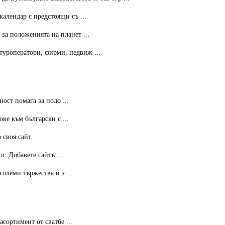
календар с предстоящи съ ...
за положенията на планет ...
 туроператори, фирми, недвиж ...
ост помага за подо ...
ве към български с ...
 своя сайт.
. Добавете сайтъ ...
олеми тържества и з ...
сортимент от сватбе ...