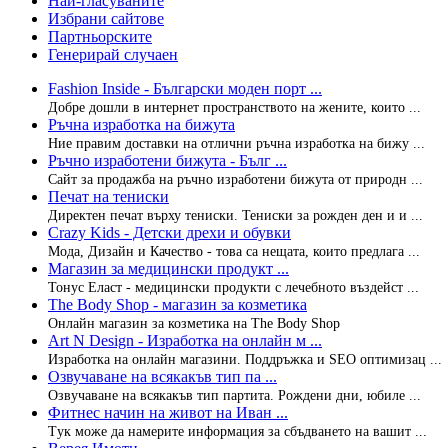
Най-гласуваните
Избрани сайтове
Партньорските
Генерирай случаен
Fashion Inside - Български моден порт ...
Добре дошли в интернет пространството на жените, които ...
Ръчна изработка на бижута
Ние правим доставки на отлични ръчна изработка на бижу ...
Ръчно изработени бижута - Бълг ...
Сайт за продажба на ръчно изработени бижута от природн ...
Печат на тениски
Директен печат върху тениски. Тениски за рожден ден и и ...
Crazy Kids - Детски дрехи и обувки
Мода, Дизайн и Качество - това са нещата, които предлага ...
Магазин за медицински продукт ...
Тонус Еласт - медицински продукти с лечебното въздейст ...
The Body Shop - магазин за козметика
Онлайн магазин за козметика на The Body Shop
Art N Design - Изработка на онлайн м ...
Изработка на онлайн магазини. Поддръжка и SEO оптимизац ...
Озвучаване на всякакъв тип па ...
Озвучаване на всякакъв тип партита. Рождени дни, юбиле ...
Фитнес начин на живот на Иван ...
Tук може да намерите информация за сбъдването на вашит ...