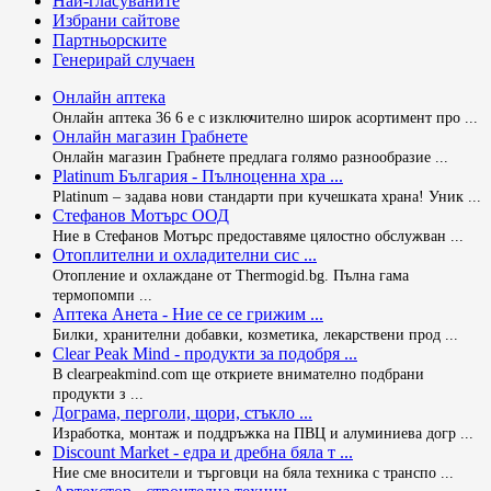
Най-гласуваните
Избрани сайтове
Партньорските
Генерирай случаен
Онлайн аптека
Онлайн аптека 36 6 е с изключително широк асортимент про ...
Онлайн магазин Грабнете
Онлайн магазин Грабнете предлага голямо разнообразие ...
Platinum България - Пълноценна хра ...
Platinum – задава нови стандарти при кучешката храна! Уник ...
Стефанов Мотърс ООД
Ние в Стефанов Мотърс предоставяме цялостно обслужван ...
Отоплителни и охладителни сис ...
Отопление и охлаждане от Thermogid.bg. Пълна гама
термопомпи ...
Аптека Анета - Ние се се грижим ...
Билки, хранителни добавки, козметика, лекарствени прод ...
Clear Peak Mind - продукти за подобря ...
В clearpeakmind.com ще откриете внимателно подбрани
продукти з ...
Дограма, перголи, щори, стъкло ...
Изработка, монтаж и поддръжка на ПВЦ и алуминиева догр ...
Discount Market - едра и дребна бяла т ...
Ние сме вносители и търговци на бяла техника с транспо ...