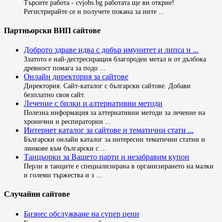
Търсите работа - cvjobs.bg работата ще ви открие!
Регистрирайте се и получете покана за инте ...
Партньорски ВИП сайтове
Доброто здраве идва с добър имунитет и липса н ...
Златото е най-дестресиращия благороден метал и от дълбока
древност помага за подо ...
Онлайн директория за сайтове
Директория. Сайт-каталог с български сайтове. Добави
безплатно своя сайт.
Лечение с билки и алтернативни методи
Полезна информация за алтернативни методи за лечение на
хронични и респираторни ...
Интернет каталог за сайтове и тематични стати ...
Български онлайн каталог за интересни тематични статии и
линкове към български с ...
Танцьорки за Вашето парти и незабравим купон
Перли в танците е специализирана в организирането на малки
и големи тържества и з ...
Случайни сайтове
Бизнес обслужване на супер цени