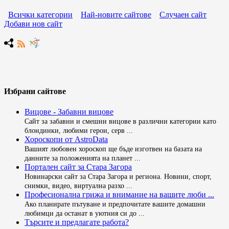
Всички категории
Най-новите сайтове
Случаен сайт
Добави нов сайт
Избрани сайтове
Вицове - Забавни вицове
Сайт за забавни и смешни вицове в различни категории като
блондинки, любими герои, серв ...
Хороскопи от AstroData
Вашият любовен хороскоп ще бъде изготвен на базата на
данните за положенията на планет ...
Портален сайт за Стара Загора
Новинарски сайт за Стара Загора и региона. Новини, спорт,
снимки, видео, виртуална разхо ...
Професионална грижа и внимание на вашите люби ...
Ако планирате пътуване и предпочитате вашите домашни
любимци да останат в уютния си до ...
Търсите и предлагате работа?