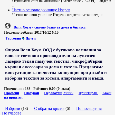
Официален сайт на Инжинокс (Агент плюс 7 ЕООД) – лидер в
...
Частно основно училище Изгрев
Частно основно училище Изгрев е открито със заповед на ...
Вели Хоум - спално бельо за дома и бизнеса
Последно добавен
2017/10/12 6:10
Търговия
Други
Фирма Вели Хоум ООД е бутикова компания за
внос от световни производители на луксозен
лазерно тъкан памучен текстил, микрофибърни
кърпи и аксесоари за дома и хотела. Предлагаме
консултации за цялостна концепция при дизайн и
избор на текстил за хотели, апартаменти и къщи.
Посещения:
188
Рейтинг:
0.00 (0 гласа)
Промени
Гласувай
Неработещ линк?
Принтирай
Кажи
на приятел
Избрани
(13)
С обратна връзка
(6)
По посещения
По гласове