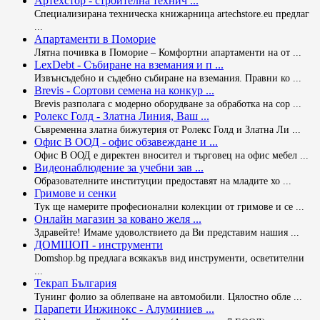
Артехстор - строителна технич ...
Специализирана техническа книжарница artechstore.eu предлаг
...
Апартаменти в Поморие
Лятна почивка в Поморие – Комфортни апартаменти на от ...
LexDebt - Събиране на вземания и п ...
Извънсъдебно и съдебно събиране на вземания. Правни ко ...
Brevis - Сортови семена на конкур ...
Brevis разполага с модерно оборудване за обработка на сор ...
Ролекс Голд - Златна Линия, Ваш ...
Съвременна златна бижутерия от Ролекс Голд и Златна Ли ...
Офис В ООД - офис обзавеждане и ...
Офис В ООД е директен вносител и търговец на офис мебел ...
Видеонаблюдение за учебни зав ...
Образователните институции предоставят на младите хо ...
Гримове и сенки
Тук ще намерите професионални колекции от гримове и се ...
Онлайн магазин за ковано желя ...
Здравейте! Имаме удоволствието да Ви представим нашия ...
ДОМШОП - инструменти
Domshop.bg предлага всякакъв вид инструменти, осветителни
...
Текрап България
Тунинг фолио за облепване на автомобили. Цялостно обле ...
Парапети Инжинокс - Алуминиев ...