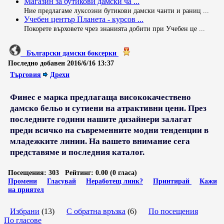
Магазин за бутикови дамски ча ...
Ние предлагаме луксозни бутикови дамски чанти и раниц ...
Учебен център Планета - курсов ...
Покорете върховете чрез знанията добити при Учебен це ...
Български дамски боксерки
Последно добавен
2016/6/16 13:37
Търговия
Дрехи
Финес е марка предлагаща висококачествено
дамско бельо и сутиени на атрактивни цени. През
последните години нашите дизайнери залагат
преди всичко на съвременните модни тенденции в
младежките линии. На вашето внимание сега
представяме и последния каталог.
Посещения:
303
Рейтинг:
0.00 (0 гласа)
Промени
Гласувай
Неработещ линк?
Принтирай
Кажи
на приятел
Избрани
(13)
С обратна връзка
(6)
По посещения
По гласове