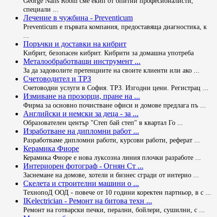
George Nails Room сме екип от опитни професионалисти,
специали ...
Лечение в чужбина - Preventicum
Preventicum е първата компания, предоставяща диагностика, к
...
Поръчки и доставки на кибрит
Kибрит, безопасен кибрит. Кибрити за домашна употреба
Металообработващи инструмент ...
За да задоволите претенциите на своите клиенти или ако ...
Счетоводител и ТРЗ
Счетоводни услуги в София. ТРЗ. Изгодни цени. Регистрац ...
Измиване на прозорци, пране на ...
Фирма за основно почистване офиси и домове предлага пъ ...
Английски и немски за деца - за ...
Образователен център "Степ бай степ" в квартал Го ...
Изработване на дипломни работ ...
Разработваме дипломни работи, курсови работи, реферат ...
Керамика Фиоре
Керамика Фиоре е нова луксозна линия плочки разработе ...
Интериорен фотограф - Огнян Ст ...
Заснемане на домове, хотели и бизнес сгради от интерио ...
Скелета и строителни машини о ...
ТехнопоД ООД - повече от 10 години коректен партньор, в с ...
IKelectrician - Ремонт на битова техн ...
Ремонт на готварски печки, перални, бойлери, сушилни, с ...