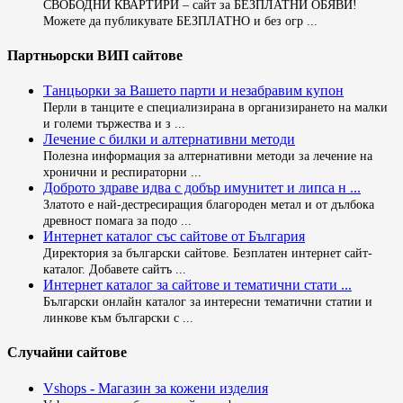
СВОБОДНИ КВАРТИРИ – сайт за БЕЗПЛАТНИ ОБЯВИ!
Можете да публикувате БЕЗПЛАТНО и без огр ...
Партньорски ВИП сайтове
Танцьорки за Вашето парти и незабравим купон
Перли в танците е специализирана в организирането на малки
и големи тържества и з ...
Лечение с билки и алтернативни методи
Полезна информация за алтернативни методи за лечение на
хронични и респираторни ...
Доброто здраве идва с добър имунитет и липса н ...
Златото е най-дестресиращия благороден метал и от дълбока
древност помага за подо ...
Интернет каталог със сайтове от България
Директория за български сайтове. Безплатен интернет сайт-
каталог. Добавете сайтъ ...
Интернет каталог за сайтове и тематични стати ...
Български онлайн каталог за интересни тематични статии и
линкове към български с ...
Случайни сайтове
Vshops - Магазин за кожени изделия