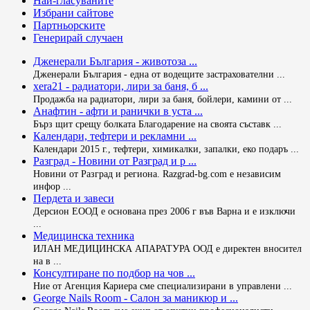
Най-гласуваните
Избрани сайтове
Партньорските
Генерирай случаен
Дженерали България - животоза ...
Дженерали България - една от водещите застрахователни ...
xera21 - радиатори, лири за баня, б ...
Продажба на радиатори, лири за баня, бойлери, камини от ...
Анафтин - афти и ранички в уста ...
Бърз щит срещу болката Благодарение на своята съставк ...
Календари, тефтери и рекламни ...
Календари 2015 г., тефтери, химикалки, запалки, еко подаръ ...
Разград - Новини от Разград и р ...
Новини от Разград и региона. Razgrad-bg.com е независим
инфор ...
Пердета и завеси
Дерсион ЕООД е основана през 2006 г във Варна и е изключи
...
Медицинска техника
ИЛАН МЕДИЦИНСКА АПАРАТУРА ООД е директен вносител
на в ...
Консултиране по подбор на чов ...
Ние от Агенция Кариера сме специализирани в управлени ...
George Nails Room - Салон за маникюр и ...