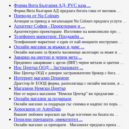
...
Форма Вита България АД- PVC каза ...
Форма Вита България АД предлага богата гама от високок ...
Преводи от Nu Colours
Агенция за превод и легализация Nu Colours предлага услуги ...
Архитект София - Проектиране н ...
Архитектурно проектиране. Изготвяне на комплексни про ...
Телефонен маркетинг. Продажби ...
Телефонният маркетинг е един от най-мощните инструмен ...
Онлайн магазин за мъжки и дамс ...
Онлайн магазин за бужита часовници аксесоари за мъже и ...
Заварки на цветни и черни мета ...
Предимно заваряваме с аргон (ВИГ) черни метали и цветни ...
Инс Център ООД – Застраховате ...
Инс Център ООД е доверен застрахователен брокер с бога ...
Интернет магазин Drugstore
Драгстор.бг ЕООД фирма, разполагаща с онлайн магазин, в ...
Магазини Немски Център
Ние от верига магазини “Немски Център” ви предлагаме ...
Онлайн магазин за подаръци
Онлайн магазин за подаръци със снимка и надпис по поръ ...
Хороскопи от AstroData
Вашият любовен хороскоп ще бъде изготвен на базата на ...
Перилни препарати, омекотител ...
Онлайн магазин за препарати . Магазинът предлага препа ...