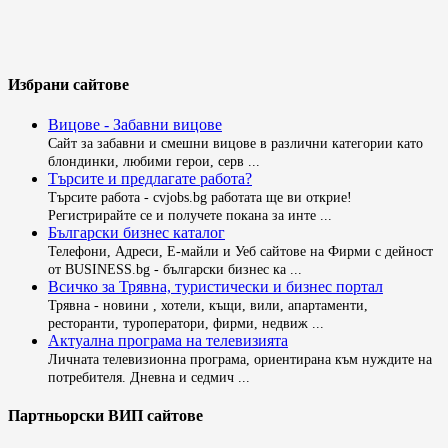
Избрани сайтове
Вицове - Забавни вицове
Сайт за забавни и смешни вицове в различни категории като
блондинки, любими герои, серв ...
Търсите и предлагате работа?
Търсите работа - cvjobs.bg работата ще ви открие!
Регистрирайте се и получете покана за инте ...
Български бизнес каталог
Телефони, Адреси, Е-майли и Уеб сайтове на Фирми с дейност
от BUSINESS.bg - български бизнес ка ...
Всичко за Трявна, туристически и бизнес портал
Трявна - новини , хотели, къщи, вили, апартаменти,
ресторанти, туроператори, фирми, недвиж ...
Актуална програма на телевизията
Личната телевизионна програма, ориентирана към нуждите на
потребителя. Дневна и седмич ...
Партньорски ВИП сайтове