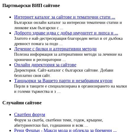
Партньорски ВИП сайтове
Интернет каталог за сайтове и тематични стати ...
Български онлайн каталог за интересни тематични статии и
линкове към български с ...
Доброто здраве идва с добър имунитет и липса н ...
Златото е най-дестресиращия благороден метал и от дълбока
древност помага за подо ...
Лечение с билки и алтернативни методи
Полезна информация за алтернативни методи за лечение на
хронични и респираторни ...
Онлайн директория за сайтове
Директория. Сайт-каталог с български сайтове. Добави
безплатно своя сайт.
Танцьорки за Вашето парти и незабравим купон
Перли в танците е специализирана в организирането на малки
и големи тържества и з ...
Случайни сайтове
Сватбен форум
Форум за сватба, сватбени теми, годеж, кръщене,
абитуриентски бал, годишнини и всяк ...
Рени Фешън - Макси мода и облекла за бременн ...