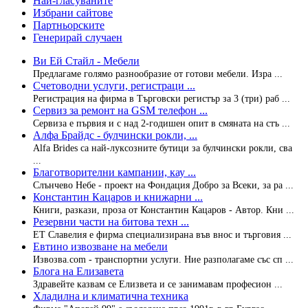
Най-гласуваните
Избрани сайтове
Партньорските
Генерирай случаен
Ви Ей Стайл - Мебели
Предлагаме голямо разнообразие от готови мебели. Изра ...
Счетоводни услуги, регистраци ...
Регистрация на фирма в Търговски регистър за 3 (три) раб ...
Сервиз за ремонт на GSM телефон ...
Сервиза е първия и с над 2-годишен опит в смяната на стъ ...
Алфа Брайдс - булчински рокли, ...
Alfa Brides са най-луксозните бутици за булчински рокли, сва
...
Благотворителни кампании, кау ...
Слънчево Небе - проект на Фондация Добро за Всеки, за ра ...
Константин Кацаров и книжарни ...
Книги, разкази, проза от Константин Кацаров - Автор. Кни ...
Резервни части на битова техн ...
ЕТ Славелия e фирма специализирана във внос и търговия ...
Евтино извозване на мебели
Извозва.com - транспортни услуги. Ние разполагаме със сп ...
Блога на Елизавета
Здравейте казвам се Елизвета и се занимавам професион ...
Хладилна и климатична техника