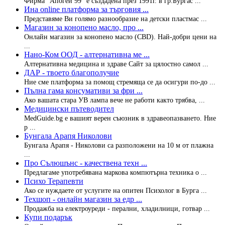
Фирма "Апогей 99" е създадена през 1991г. в гр.Бургас ...
Ина online платформа за търговия ...
Представяме Ви голямо разнообразие на детски пластмас ...
Магазин за конопено масло, про ...
Онлайн магазин за конопено масло (CBD). Най-добри цени на
...
Нано-Ком ООД - алтернативна ме ...
Алтернативна медицина и здраве Сайт за цялостно самол ...
ДАР - твоето благополучие
Ние сме платформа за помощ стремяща се да осигури по-до ...
Пълна гама консумативи за фри ...
Ако вашата стара УВ лампа вече не работи както трябва, ...
Медицински пътеводител
MedGuide.bg е вашият верен съюзник в здравеопазването. Ние
р ...
Бунгала Арапя Николови
Бунгалa Арапя - Николови са разположени на 10 м от плажна
...
Про Сълюшънс - качествена техн ...
Предлагаме употребявана маркова компютърна техника о ...
Психо Терапевти
Ако се нуждаете от услугите на опитен Психолог в Бурга ...
Техшоп - онлайн магазин за едр ...
Продажба на електроуреди - перални, хладилници, готвар ...
Купи подарък