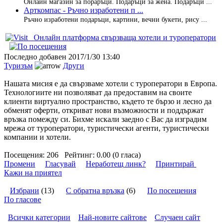
Онлайн магазин за пораръци. Подаръци за жена. Подаръци ...
Арткомпас - Ръчно изработени п ...
Ръчно изработени подаръци, картини, вечни букети, рису ...
Онлайн платформа свързваща хотели и туроператори
Последно добавен
2017/1/30 13:40
Туризъм
Други
Нашата мисия е да свързваме хотели с туроператори в Европа.
Технологиите ни позволяват да предоставим на своите
клиенти виртуално пространство, където те бързо и лесно да
обменят оферти, откриват нови възможности и поддържат
връзка помежду си. Бихме искали заедно с Вас да изградим
мрежа от туроператори, туристически агенти, туристически
компании и хотели.
Посещения:
206
Рейтинг:
0.00 (0 гласа)
Промени
Гласувай
Неработещ линк?
Принтирай
Кажи на приятел
Избрани
(13)
С обратна връзка
(6)
По посещения
По гласове
Всички категории
Най-новите сайтове
Случаен сайт