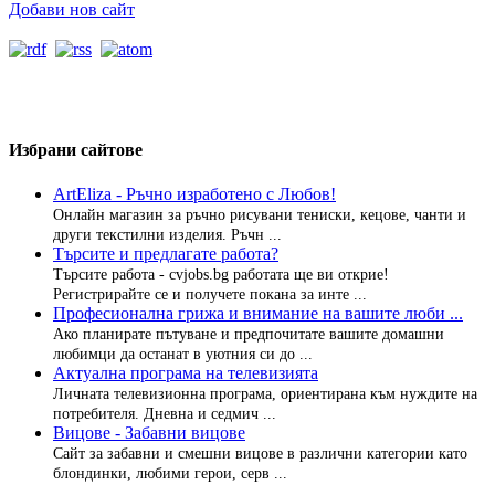
Добави нов сайт
Избрани сайтове
ArtEliza - Ръчно изработено с Любов!
Онлайн магазин за ръчно рисувани тениски, кецове, чанти и
други текстилни изделия. Ръчн ...
Търсите и предлагате работа?
Търсите работа - cvjobs.bg работата ще ви открие!
Регистрирайте се и получете покана за инте ...
Професионална грижа и внимание на вашите люби ...
Ако планирате пътуване и предпочитате вашите домашни
любимци да останат в уютния си до ...
Актуална програма на телевизията
Личната телевизионна програма, ориентирана към нуждите на
потребителя. Дневна и седмич ...
Вицове - Забавни вицове
Сайт за забавни и смешни вицове в различни категории като
блондинки, любими герои, серв ...